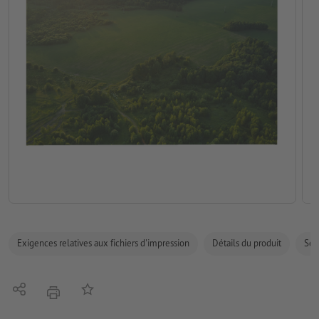
Exigences relatives aux fichiers d'impression
Détails du produit
Sécu
Partager
Ajouter à liste d'article
imprimer