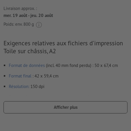
Livraison approx. :
mer. 19 août - jeu. 20 août
Poids: env.
800 g
Exigences relatives aux fichiers d'impression
Toile sur châssis, A2
Format de données
(incl. 40 mm fond perdu) : 50 x 67,4 cm
Format
final
: 42 x 59,4 cm
Résolution:
150 dpi
Prévoir 40 mm
de fond perdu
, placer les informations
importantes à une distance de min. 15 mm du format final
Afficher plus
Les polices de caractères
doivent être incorporées ou les textes
doivent être vectorisés