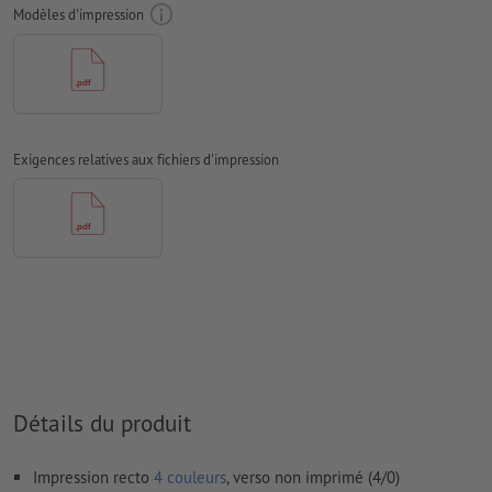
Mode couleur :
CMJN, FOGRA51 (PSO Coated v3) pour les
Modèles d'impression
papiers couchés
Nous ne vérifions pas les
fautes d'orthographe et de syntaxe
Nous ne vérifions pas les
réglages de surimpression
Les
commentaires
sont supprimés et ne seront ainsi pas
Exigences relatives aux fichiers d'impression
imprimés
Le contenu des
champs de formulaire
sera imprimé
Comment créer correctement des fichiers d'impression?
Détails du produit
Impression recto
4 couleurs
, verso non imprimé (4/0)