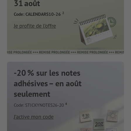
31 août
2
Code: CALENDARS10-26
Je profite de l’offre
-20 % sur les notes
adhésives – en août
seulement
4
Code: STICKYNOTES26-20
J’active mon code