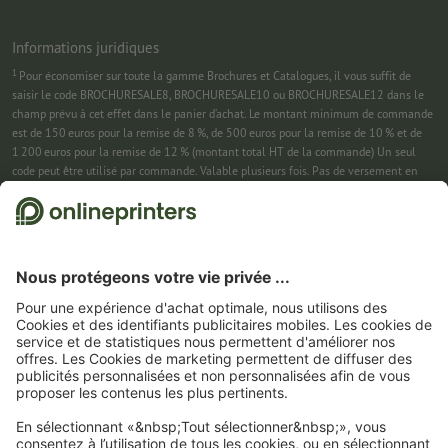
Informations juridiques
1
Pour économiser sur toute la gamme Brochures et Catalogues, il vous suffit de
saisir le code BROCHURESALE8, BROCHURESALE10 ou BROCHURESALE12 dans le
champ prévu à cet effet dans le panier d’achat. Le montant minimum de commande
est de 150 euros pour la remise de 8 %, de 500 euros pour la remise de 10 % et de
1 200 euros pour la remise de 12 % (montant total HT de la commande) Un seul
code peut être utilisé par commande. Valable plusieurs fois. Pas de versement en
espèces. Non cumulable avec d’autres offres. Cette offre est valable jusqu’au
31/08/2026 inclus.
2
Pour économiser sur une sélection de produits, il vous suffit de saisir le code
CALENDARS10-26 dans le champ prévu à cet effet dans le panier d’achat. Pas de
montant minimum pour la commande. Valable plusieurs fois. Pas de versement en
espèces. Non cumulable avec d’autres offres. Cette offre est valable jusqu’au
31/08/2026 inclus.
3
Dans un premier temps, nous vous enverrons un e-mail contenant un lien de
confirmation de votre inscription à la newsletter. Ce n’est qu’après avoir cliqué
dessus que vous recevrez votre code de remise et notre newsletter. Vous pouvez bien
entendu vous désinscrire à tout moment. Montant maximal de la remise : 150 € sur
le montant de la commande (HT). Valable une seule fois. Pas de montant minimum
pour la commande. Pas de versement en espèces. Offre non cumulable avec d’autres