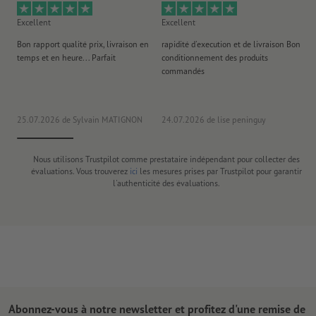
Excellent
Excellent
Ex
Bon rapport qualité prix, livraison en
rapidité d'execution et de livraison Bon
Au 
temps et en heure... Parfait
conditionnement des produits
po
commandés
ag
J'y
25.07.2026
de Sylvain MATIGNON
24.07.2026
de lise peninguy
22
Nous utilisons Trustpilot comme prestataire indépendant pour collecter des
évaluations. Vous trouverez
ici
les mesures prises par Trustpilot pour garantir
l'authenticité des évaluations.
Abonnez-vous à notre newsletter et profitez d'une remise de