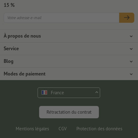
15 %
À propos de nous
L'entreprise
Service
Presse
Modes de paiement
Blog
Emplois & carrière
Expédition
Tutoriels Photoshop
Modes de paiement
Protection de l'environnement
Réclamation
Tutoriels InDesign
Virement
Contact
France
Programme Premium
Outils & Fonts gratuits
FAQ
Marketing & Insights
Rétractation du contrat
Mentions légales
CGV
Protection des données