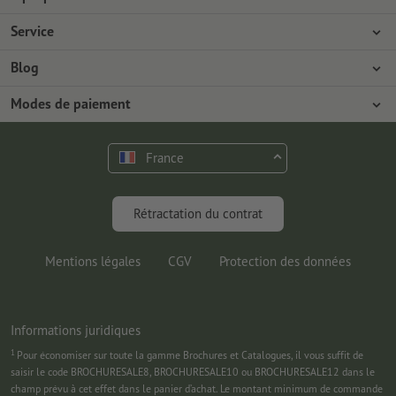
L'entreprise
Service
Presse
Modes de paiement
Blog
Emplois & carrière
Expédition
Tutoriels Photoshop
Modes de paiement
Protection de l'environnement
Réclamation
Tutoriels InDesign
Virement
Contact
France
Programme Premium
Outils & Fonts gratuits
FAQ
Marketing & Insights
Rétractation du contrat
Mentions légales
CGV
Protection des données
Informations juridiques
1
Pour économiser sur toute la gamme Brochures et Catalogues, il vous suffit de
saisir le code BROCHURESALE8, BROCHURESALE10 ou BROCHURESALE12 dans le
champ prévu à cet effet dans le panier d’achat. Le montant minimum de commande