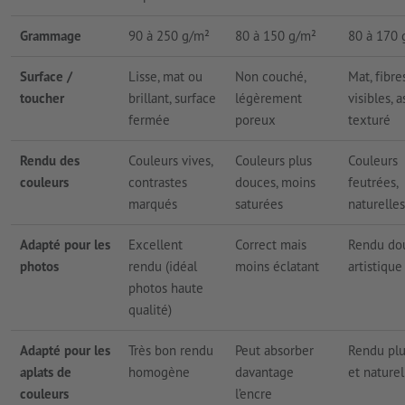
Grammage
90 à 250 g/m²
80 à 150 g/m²
80 à 170 
Surface /
Lisse, mat ou
Non couché,
Mat, fibre
toucher
brillant, surface
légèrement
visibles, 
fermée
poreux
texturé
Rendu des
Couleurs vives,
Couleurs plus
Couleurs
couleurs
contrastes
douces, moins
feutrées,
marqués
saturées
naturelles
Adapté pour les
Excellent
Correct mais
Rendu do
photos
rendu (idéal
moins éclatant
artistique
photos haute
qualité)
Adapté pour les
Très bon rendu
Peut absorber
Rendu plu
aplats de
homogène
davantage
et naturel
couleurs
l’encre