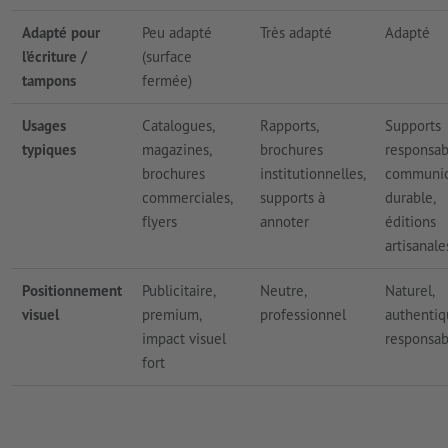
Adapté pour
Peu adapté
Très adapté
Adapté
l’écriture /
(surface
tampons
fermée)
Usages
Catalogues,
Rapports,
Supports
typiques
magazines,
brochures
responsab
brochures
institutionnelles,
communic
commerciales,
supports à
durable,
flyers
annoter
éditions
artisanale
Positionnement
Publicitaire,
Neutre,
Naturel,
visuel
premium,
professionnel
authentiq
impact visuel
responsab
fort