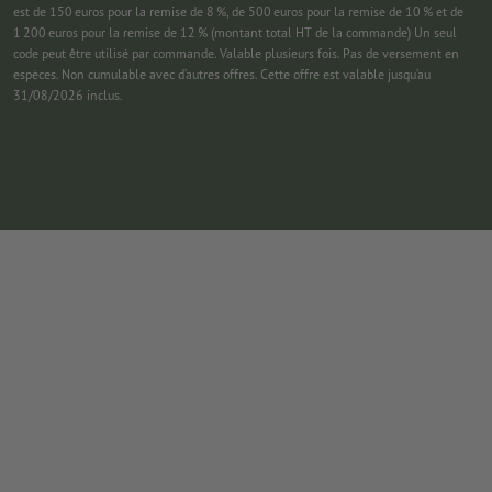
est de 150 euros pour la remise de 8 %, de 500 euros pour la remise de 10 % et de
1 200 euros pour la remise de 12 % (montant total HT de la commande) Un seul
code peut être utilisé par commande. Valable plusieurs fois. Pas de versement en
espèces. Non cumulable avec d’autres offres. Cette offre est valable jusqu’au
31/08/2026 inclus.