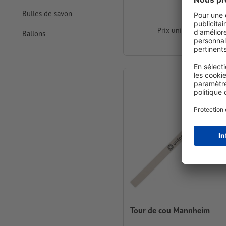
Bulles de savon
Prix unitaire dès
1,17
Ballons
pour 100
Tour de cou Mannheim