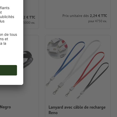
e
Prix unitaire dès
2,24 € TTC
unitaire dès
1,42 € TTC
pour 4750 ex.
pour 5000 ex.
 Negro
Lanyard avec câble de recharge
Reno