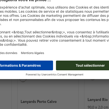
Créer en lign
Créer en ligne
 € TTC
Prix 
Prix unitaire dès
6,01 € TTC
00 ex.
pour 5000 ex.
Lanyard Rio
Lanyards Porto Calvo
90,0 x 2,0 cm