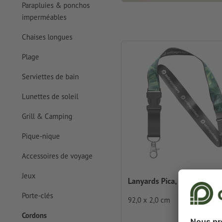
Parapluies & ponchos
imperméables
Chaises longues
Plage
Serviettes de bain
Lunettes de soleil
Grill & Camping
Pique-nique
Accessoires de voyage
Jeux
Lanyards Pica, 4/4
Porte-clés
92,0 x 2,0 cm
Cordons