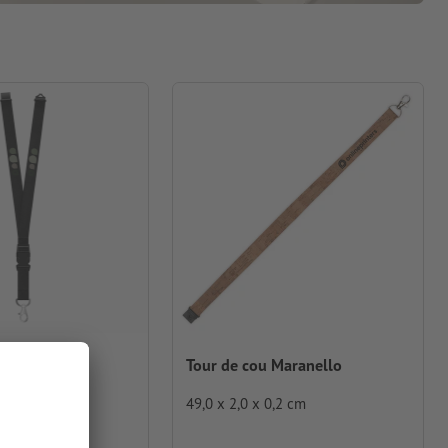
 Bobbi
Tour de cou Maranello
49,0 x 2,0 x 0,2 cm