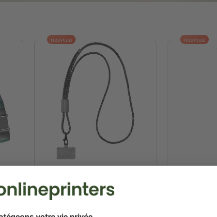
nouveau
nouveau
Tour de cou écologique
Tour de cou
BrandCharger Lanyard
2,5 x 50,0 cm
62,0 x 1,0 x 2,5 cm