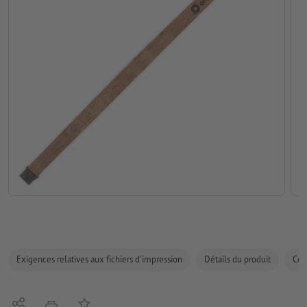
Exigences relatives aux fichiers d'impression
Détails du produit
Com
Partager
Ajouter à liste d'article
imprimer