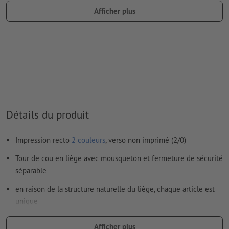
ex. « Pantone 286 C »).
Afficher plus
Les couleurs métalliques et fluo ne sont pas possibles.
en cas de
couleur blanche
, le support peut transparaître une
fois imprimé
Le PDF « prêt à l’impression » ne peut contenir que des
vecteurs ; les images et modèles JPEG ou TIFF ne
conviennent pas
Détails du produit
Vous trouverez de plus amples informations et conseils sur
les
données vectorielles
dans notre espace Aide / F.A.Q.
Impression recto
2 couleurs
, verso non imprimé (2/0)
Nous ne vérifions pas les
fautes d'orthographe et de syntaxe
Tour de cou en liège avec mousqueton et fermeture de sécurité
séparable
Comment créer correctement des fichiers d'impression?
en raison de la structure naturelle du liège, chaque article est
unique
Veuillez noter que les couleurs affichées à l’écran peuvent, en
Afficher plus