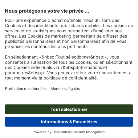
Nous utilisons Trustpilot comme prestataire indépendant pour collecter des
évaluations. Vous trouverez
ici
les mesures prises par Trustpilot pour garantir
l'authenticité des évaluations.
Page d'accueil
Articles publicitaires
Loisirs & plein air
Cordons
Tour de
cou Maranello
Abonnez-vous à notre newsletter et profitez d'une remise de
15 %
À propos de nous
L'entreprise
Service
Presse
Modes de paiement
Blog