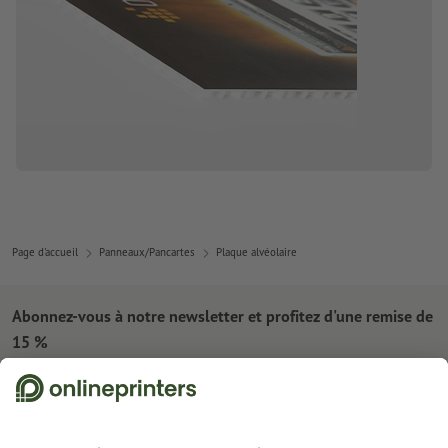
Page d'accueil
Panneaux/Pancartes
Plaque alvéolaire
Abonnez-vous à notre newsletter et profitez d'une remise de
15 %
À propos de nous