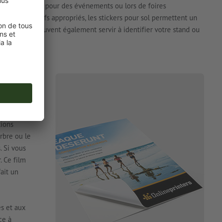
Leur utilisation pour des événements ou lors de foires
avec des motifs appropriés, les stickers pour sol permettent un
rçu. Mais ils peuvent également servir à identifier votre stand ou
 indicateurs.
 UN
tions
rbre ou le
. Si vous
. Ce film
fait un
es et aux
ce à