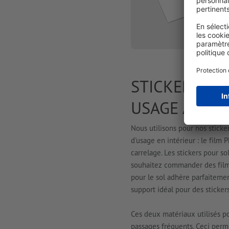
STICKERS PO
USAGE À L'I
Nous utilisons pour nos sticke
d'usage en intérieur : le film
carrelage. Les stickers pour so
souhaitez commander des films a
pour le sol adhère parfaitement
support idéal pour des sticker
Ces deux matériaux utilisés po
passages fréquents. Ceci perme