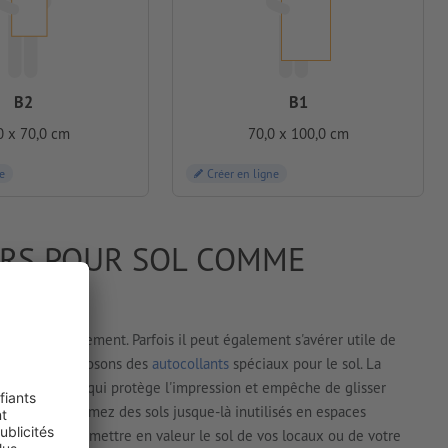
B2
B1
0 x 70,0 cm
70,0 x 100,0 cm
e
Créer en ligne
KERS POUR SOL COMME
E
ficher verticalement. Parfois il peut également s'avérer utile de
ieds. Nous proposons des
autocollants
spéciaux pour le sol. La
aminé spécial qui protège l'impression et empêche de glisser
, vous transformez des sols jusque-là inutilisés en espaces
s pouvez ainsi mettre en valeur le sol de vos locaux ou de votre