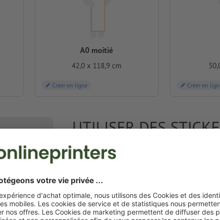
A0 moitié
42,0 x 118,9 cm
50,
Créer en ligne
Créer en lign
UTILISER DES STIC
ESPACE PUBLICITAIR
Votre publicité ne doit pas obligatoirement s'af
regarder dans une autre direction : sous nos p
surface des
films adhésifs
est recouverte d'un l
dessus. Avec des stickers pour sol antidérapants
publicitaires attrayants et incontournables. Vou