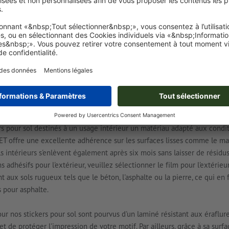
espace extérieur pour attirer tous les regards. 
commerciales fait toujours sensation. Imprimés 
effet publicitaire au sol qui ne passe pas inape
votre magasin ou être utilisés comme panneaux
UR SOL ANTIDÉRAPANTS : POUR
NTÉRIEUR COMME À L'EXTÉRIEUR
rs pour sol destinés à un usage intérieur un matériau adapté aux condi
 PET offre une excellente adhérence sur les surfaces lisses comme le ma
ls intérieurs s'enlèvent également après six mois sans laisser de résidus
dhésifs pour l'extérieur, veuillez sélectionner le film pour l'extérieur
 aux sols rugueux tels que le béton, l'asphalte ou la pierre, ce qui en 
s pour asphalte.
ur nos stickers pour sol sont pourvus d'un laminé résistant aux éraflur
t de protéger l'impression de votre motif. Par ailleurs, grâce à sa surfa