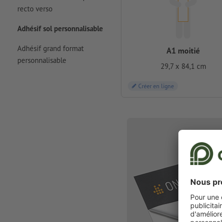
recto verso
Adhésif sol personnalisable
Adhésif grand format
A1 moitié
personnalisable
29,7 x 84,1 cm
Créer en ligne