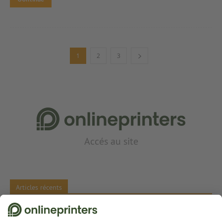
1
2
3
Accés au site
Articles récents
Onlineprinters France ouvre un bureau à Montpellier