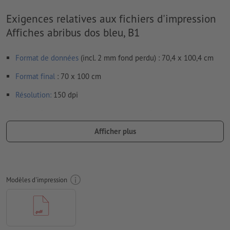
Exigences relatives aux fichiers d'impression
Affiches abribus dos bleu, B1
Format de données
(incl. 2 mm fond perdu) : 70,4 x 100,4 cm
Format
final
: 70 x 100 cm
Résolution:
150 dpi
Prévoir 2 mm
de fond perdu
, placer les informations
importantes à une distance de min. 4 mm du format final
Afficher plus
Les polices de caractères
doivent être incorporées ou les textes
doivent être vectorisés
Mode couleur :
CMJN, FOGRA51 (PSO Coated v3) pour les
Modèles d'impression
papiers couchés, FOGRA52 (PSO Uncoated v3 FOGRA52) pour
les papiers non couchés
Nous ne vérifions pas les
fautes d'orthographe et de syntaxe