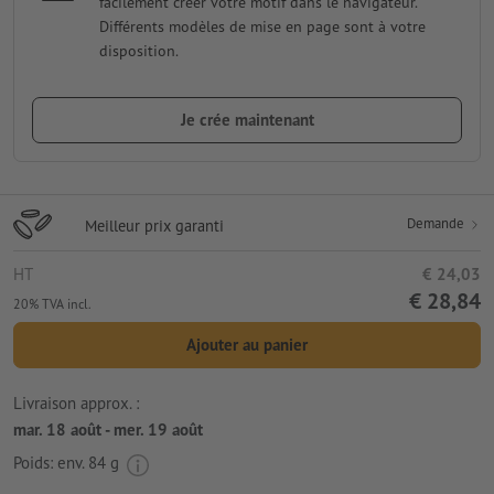
facilement créer votre motif dans le navigateur.
Différents modèles de mise en page sont à votre
disposition.
Je crée maintenant
Demande
Meilleur prix garanti
HT
€ 24,03
€ 28,84
20% TVA incl.
Ajouter au panier
Livraison approx. :
mar. 18 août - mer. 19 août
Poids: env.
84 g