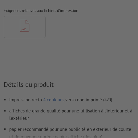
Nous ne vérifions pas les
réglages de surimpression
Exigences relatives aux fichiers d'impression
Les
commentaires
sont supprimés et ne seront ainsi pas
imprimés
Le contenu des
champs de formulaire
sera imprimé
Comment créer correctement des fichiers d'impression?
Détails du produit
Impression recto
4 couleurs
, verso non imprimé (4/0)
affiches de grande qualité pour une utilisation à l’intérieur et à
l’extérieur
papier recommandé pour une publicité en extérieur de courte
et de moyenne durée : papier affiche (dos bleu)