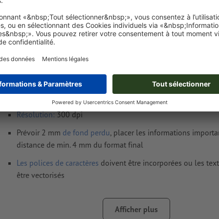
Exigences relatives aux fichiers d'impressio
Autocollants luminescents, 5,0 x 5,0 cm
Format de données
(incl. 2 mm fond perdu) : 5,4 x 5,4 cm
Format
final
: 5 x 5 cm
Résolution:
300 dpi
Prévoir 2 mm
de fond perdu
, placer les informations import
distance de min. 4 mm du format final
Les polices de caractères
doivent être incorporées ou les tex
être vectorisés
Mode couleur :
CMJN, FOGRA51 (PSO Coated v3) pour les pa
Afficher plus
Nous ne vérifions pas les
fautes d'orthographe et de syntaxe