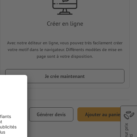
Créer en ligne
Avec notre éditeur en ligne, vous pouvez très facilement créer
votre motif dans le navigateur. Différents modèles de mise en
page sont à votre disposition.
Je crée maintenant
€ 99,80
Générer devis
Ajouter au panier
0% TVA incl.
Meilleur prix