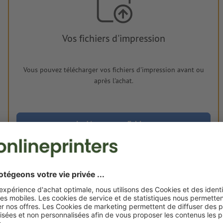
Vos fichiers d'impression
Vous pouvez télécharger vos fichiers d'impression avant ou
après l'achat.
Je dépose mes fichiers
Livraison approx. :
€ 83,17
lun. 24 août - mar. 25 août
HT
2
Poids: env.
9,1 g