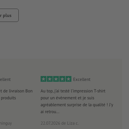
r plus
e de le retirer
empte de poussière, de graisse ou d’autres contaminants. Ceux-
qué récemment doit être sec ou totalement durci.
ellent
Excellent
et de livraison Bon
Au top, j'ai testé l'impression T-shirt
l'in
produits
pour un évènement et je suis
intui
agréablement surprise de la qualité ! J'y
réal
ai retrou...
arriv
ninguy
22.07.2026
de Liza c.
16.0