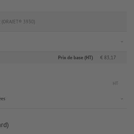
t (ORAJET® 3930)
Prix de base (HT)
€
83,17
HT
ées
rd)