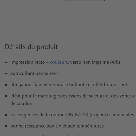
Nous ne vérifions pas les
réglages de surimpression
D’une manière générale, les
transparences
doivent être rédui
Les
commentaires
sont supprimés et ne seront ainsi pas imp
Le contenu des
champs de formulaire
sera imprimé
Détails du produit
Comment créer correctement des fichiers d'impression?
Impression recto
4 couleurs
, verso non imprimé (4/0)
autocollant permanent
film jaune clair avec surface brillante et effet fluorescent
idéal pour le marquage des issues de secours et des zones
décoration
les exigences de la norme DIN 67510 (exigences minimales p
bonne résistance aux UV et aux températures