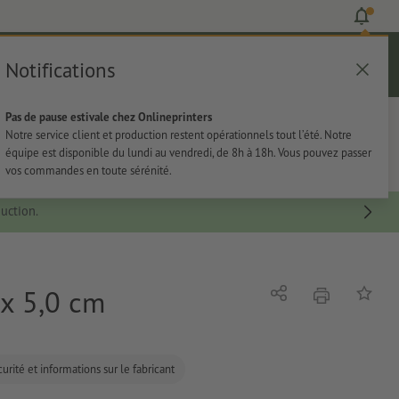
Notifications
Se connecter
Aide
Liste d'articles
Panier
Pas de pause estivale chez Onlineprinters
rie
Papeterie
Autocollants
Notre service client et production restent opérationnels tout l’été. Notre
équipe est disponible du lundi au vendredi, de 8h à 18h. Vous pouvez passer
vos commandes en toute sérénité.
uction.
 x 5,0 cm
imprimer
Partager
Ajouter 
urité et informations sur le fabricant