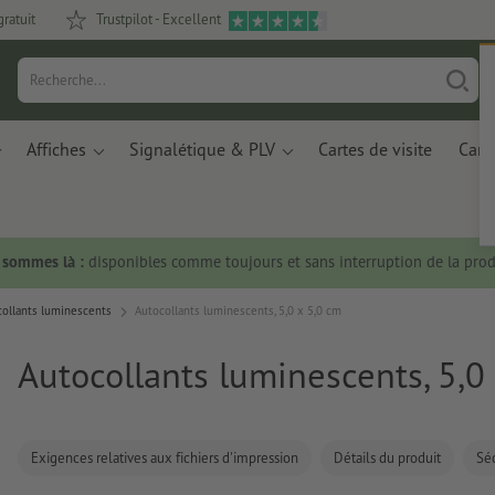
gratuit
Trustpilot - Excellent
Affiches
Signalétique & PLV
Cartes de visite
Carte
s sommes là :
disponibles comme toujours et sans interruption de la prod
collants luminescents
Autocollants luminescents, 5,0 x 5,0 cm
Autocollants luminescents, 5,0
Exigences relatives aux fichiers d'impression
Détails du produit
Séc