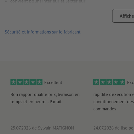
convient pour l’intérieur et l’extérieur
verso non fendu
Affiche
plus un autocollant reste collé longtemps, plus il sera difficil
Sécurité et informations sur le fabricant
Remarque :
la surface accueillant l’autocollant doit être ex
ci pourraient nuire à l’adhérence du matériau. Le verni appli
livraison : autocollants regroupés sur feuille
Excellent
Exc
Bon rapport qualité prix, livraison en
rapidité d'execution 
temps et en heure... Parfait
conditionnement des 
commandés
25.07.2026
de Sylvain MATIGNON
24.07.2026
de lise pe