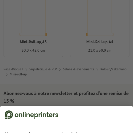
Mini-Roll-up, A3
Mini-Roll-up, A4
30,0 x 42,0 cm
21,0 x 30,0 cm
Page d'accueil
Signalétique & PLV
Salons & évènements
Roll-up/Kakémono
Mini-roll-up
Abonnez-vous à notre newsletter et profitez d'une remise de
15 %
À propos de nous