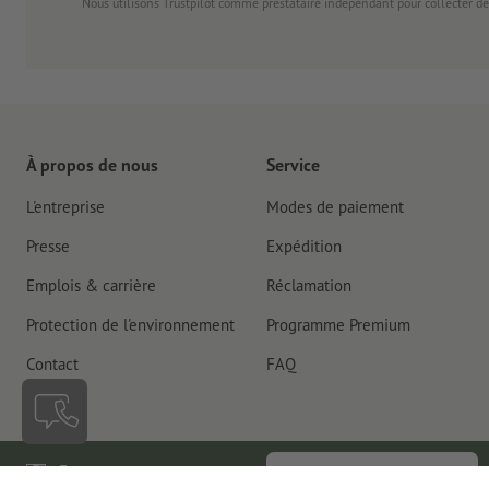
Nous utilisons Trustpilot comme prestataire indépendant pour collecter de
À propos de nous
Service
L'entreprise
Modes de paiement
Presse
Expédition
Emplois & carrière
Réclamation
Protection de l'environnement
Programme Premium
Contact
FAQ
France
Rétractation du contrat