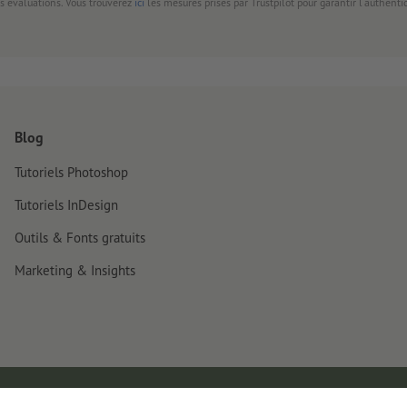
s évaluations. Vous trouverez
ici
les mesures prises par Trustpilot pour garantir l'authenti
Blog
Tutoriels Photoshop
Tutoriels InDesign
Outils & Fonts gratuits
Marketing & Insights