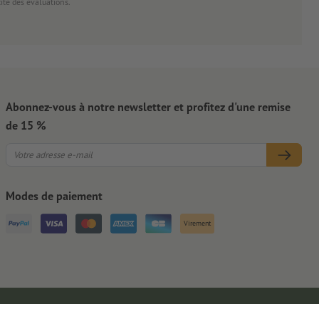
cité des évaluations.
Abonnez-vous à notre newsletter et profitez d'une remise
de 15 %
Modes de paiement
Virement
Mentions légales
CGV
Protection des données