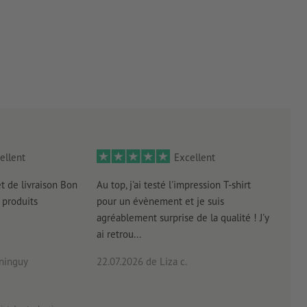
ellent
Excellent
et de livraison Bon
Au top, j'ai testé l'impression T-shirt
l'in
produits
pour un évènement et je suis
intui
agréablement surprise de la qualité ! J'y
réal
ai retrou...
arriv
ninguy
22.07.2026
de Liza c.
16.0