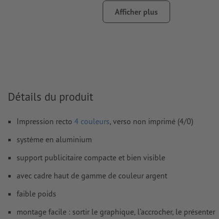
Afficher plus
Nous ne vérifions pas les
fautes d'orthographe et de syntaxe
Nous ne vérifions pas les
réglages de surimpression
Les
commentaires
sont supprimés et ne seront ainsi pas imp
Le contenu des
champs de formulaire
sera imprimé
Détails du produit
Comment créer correctement des fichiers d'impression?
Impression recto
4 couleurs
, verso non imprimé (4/0)
système en aluminium
support publicitaire compacte et bien visible
avec cadre haut de gamme de couleur argent
faible poids
montage facile : sortir le graphique, l’accrocher, le présenter