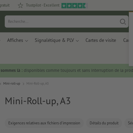
gratuit
Trustpilot - Excellent
Affiches
Signalétique & PLV
Cartes de visite
Carte
s sommes là :
disponibles comme toujours et sans interruption de la prod
Mini-roll-up
Mini-Roll-up, A3
Mini-Roll-up, A3
Exigences relatives aux fichiers d'impression
Détails du produit
Séc