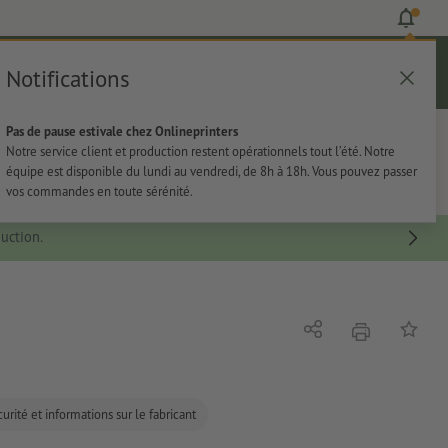
Notifications
Se connecter
Aide
Liste d'articles
Panier
Pas de pause estivale chez Onlineprinters
rie
Papeterie
Autocollants
Notre service client et production restent opérationnels tout l’été. Notre
équipe est disponible du lundi au vendredi, de 8h à 18h. Vous pouvez passer
vos commandes en toute sérénité.
uction.
imprimer
Partager
Ajouter 
urité et informations sur le fabricant