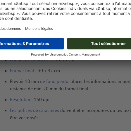
Poids: env.
400 g
Exigences relatives aux fichiers d'impressio
Roll-up, A3
Format de données
: 34 x 49 cm
Format
final
: 30 x 42 cm
Prévoir 10 mm
de fond perdu
, placer les informations impor
distance de min. 20 mm du format final
Résolution:
150 dpi
Les polices de caractères
doivent être incorporées ou les tex
être vectorisés
Mode couleur :
CMJN, FOGRA51 (PSO Coated v3)