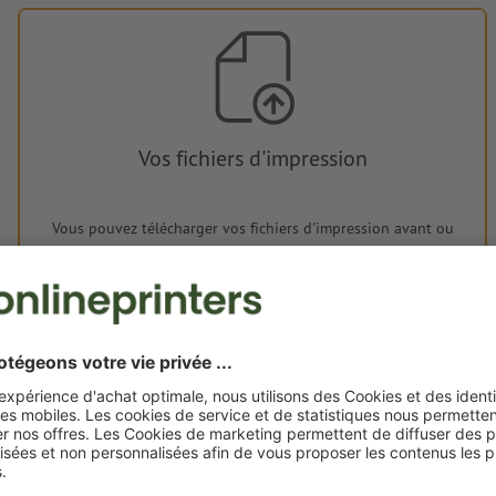
Vos fichiers d'impression
Vous pouvez télécharger vos fichiers d'impression avant ou
après l'achat.
Je dépose mes fichiers
Livraison approx. :
€ 33,97
ven. 14 août - lun. 17 août
HT
2