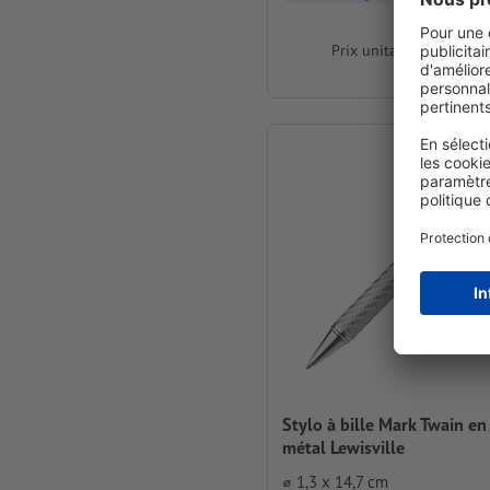
Prix unitaire dès
11,32
pour 
Stylo à bille Mark Twain en
métal Lewisville
⌀ 1,3 x 14,7 cm