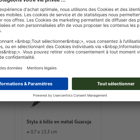
Prix un
 € TTC
Prix unitaire dès
19,31 € TTC
500 ex.
pour 250 ex.
Stylo à bille en métal Guaruja
⌀ 0,7 x 13,3 cm