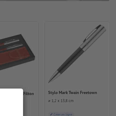
Stylo Mark Twain Freetown
re Mark Twain Filton
⌀ 1,2 x 13,8 cm
1,9 cm
Créer en ligne