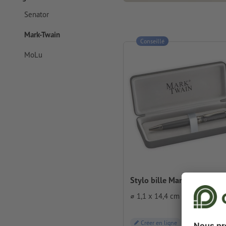
Senator
Mark-Twain
Conseillé
MoLu
Stylo bille Mark Twain Gra
⌀ 1,1 x 14,4 cm
Créer en ligne