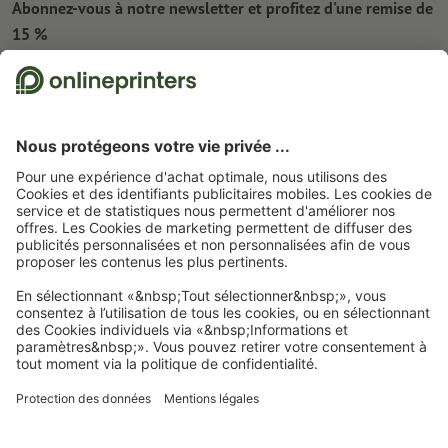
Abonnez-vous à notre newsletter et profitez d'une remise de
15 %
À propos de nous
L'entreprise
Service
Presse
Modes de paiement
Blog
Emplois & carrière
Expédition
Tutoriels Photoshop
Modes de paiement
Protection de l'environnement
Réclamation
Tutoriels InDesign
Virement
Contact
France
Programme Premium
Outils & Fonts gratuits
FAQ
Marketing & Insights
Rétractation du contrat
Mentions légales
CGV
Protection des données