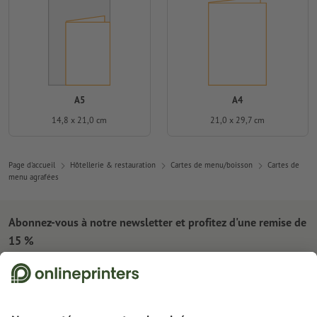
A5
A4
14,8 x 21,0 cm
21,0 x 29,7 cm
Page d'accueil
Hôtellerie & restauration
Cartes de menu/boisson
Cartes de
menu agrafées
Abonnez-vous à notre newsletter et profitez d'une remise de
15 %
À propos de nous