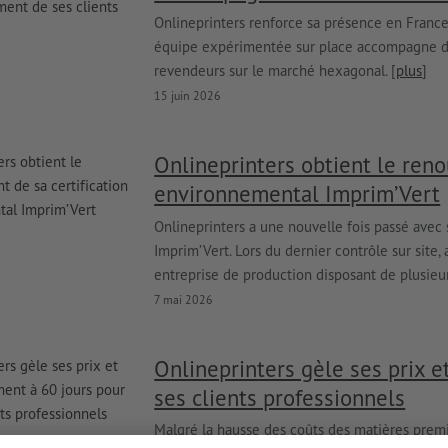
Onlineprinters renforce sa présence en Franc
équipe expérimentée sur place accompagne dés
revendeurs sur le marché hexagonal. [
plus
]
15 juin 2026
Onlineprinters obtient le reno
environnemental Imprim’Vert
Onlineprinters a une nouvelle fois passé avec 
Imprim’Vert. Lors du dernier contrôle sur site
entreprise de production disposant de plusieur
7 mai 2026
Onlineprinters gèle ses prix e
ses clients professionnels
Malgré la hausse des coûts des matières premi