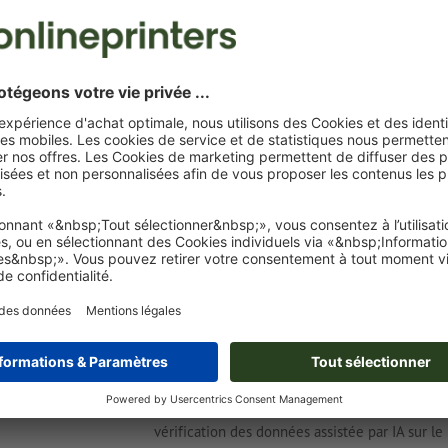
professionnels : jusqu’au 31 mai 2026, les prix
portée à 60 jours et les délais de paiement so
23 avr. 2026
Onlineprinters développe ses 
d’autocollants
Onlineprinters a élargi ses capacités de produc
demande croissante dans ce segment à l’aide d
délais de production réduits. Pour de nombreus
sept à quatre jours ouvrables. [
plus
]
26 mars 2026
Nouveaux standards Onlineprint
Avec ses dernières innovations, Onlineprinter
en ligne, consolide son statut de pionnier da
vérification des données assistée par IA sur l