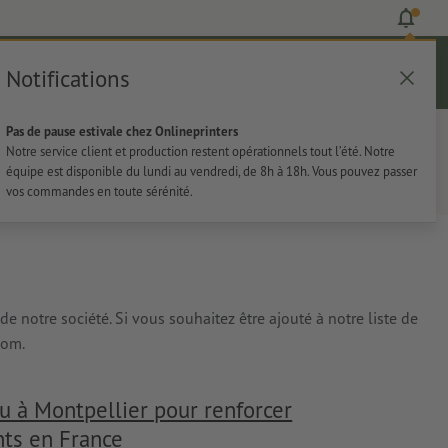
Notifications
Se connecter
Aide
Liste d'articles
Panier
Pas de pause estivale chez Onlineprinters
rie
Papeterie
Autocollants
Notre service client et production restent opérationnels tout l’été. Notre
équipe est disponible du lundi au vendredi, de 8h à 18h. Vous pouvez passer
vos commandes en toute sérénité.
 notre société. Si vous souhaitez être ajouté à notre liste de
com.
u à Montpellier pour renforcer
nts en France