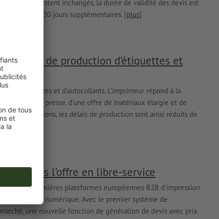
 du site web restent inchangés, la durée de validité des devis est
nt étendus de 30 jours supplémentaires. [
plus
]
capacités de production d’étiquettes et
tion d’étiquettes et d’autocollants. L’imprimeur répond à la
’une nouvelle presse, d’une offre de matériaux élargie et de
es configurations, les délais de production sont ainsi réduits de
ers dans l’offre en libre-service
s, l’une des premières plateformes européennes B2B d’impression
ns le secteur du numérique. Avec le premier système de
e marché, une nouvelle fonction de génération de devis avec prix