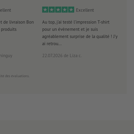
ellent
Excellent
et de livraison Bon
Au top, j'ai testé l'impression T-shirt
l'in
produits
pour un évènement et je suis
intui
agréablement surprise de la qualité ! J'y
réal
ai retrou...
arriv
ninguy
22.07.2026
de Liza c.
16.0
cité des évaluations.