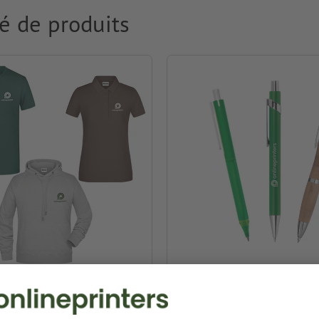
é de produits
ment & Textiles
Stylos publicitaires