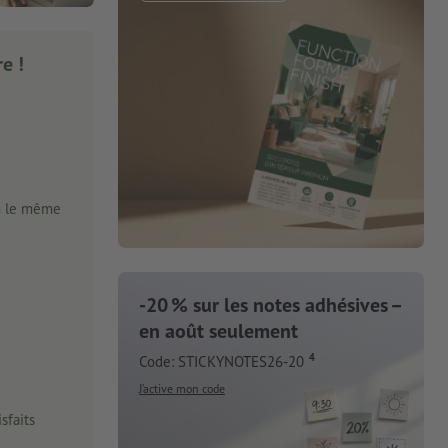
e !
n le même
-20 % sur les notes adhésives –
en août seulement
4
Code: STICKYNOTES26-20
J’active mon code
sfaits