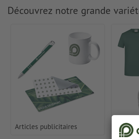
Découvrez notre grande variét
Articles publicitaires
Habille