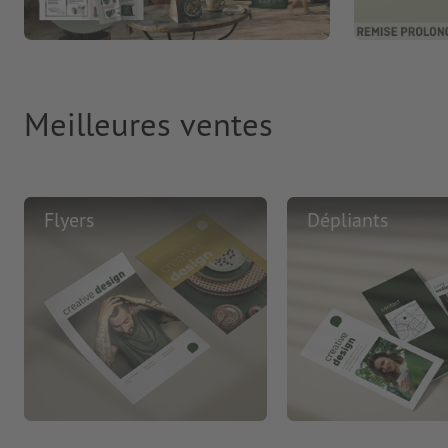
Meilleures ventes
Flyers
Dépliants