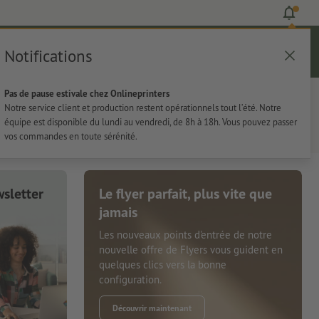
Notifications
Se connecter
Aide
Liste d'articles
Panier
Pas de pause estivale chez Onlineprinters
rie
Papeterie
Autocollants
Notre service client et production restent opérationnels tout l’été. Notre
équipe est disponible du lundi au vendredi, de 8h à 18h. Vous pouvez passer
vos commandes en toute sérénité.
sletter
Le flyer parfait, plus vite que
jamais
Les nouveaux points d'entrée de notre
nouvelle offre de Flyers vous guident en
quelques clics vers la bonne
configuration.
Découvrir maintenant