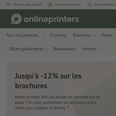
Meilleur prix garanti
Production maison
Envoi standard 
Tous nos produits
Economy
Brochures
Flyers
Objets publicitaires
Restauration
Services
Nouveau : Carnets de notes
Des matériaux innovants à base de résidus de
pommes et de déchets plastiques recyclés.
Je commande