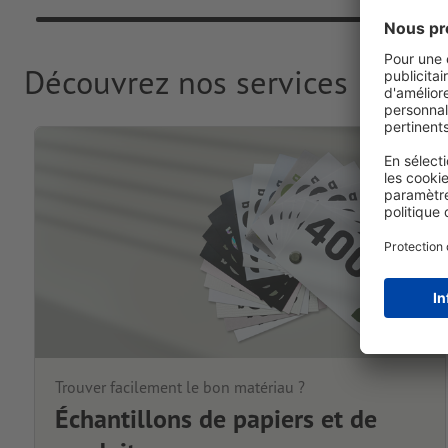
Découvrez nos services
Trouver facilement le bon matériau ?
Échantillons de papiers et de