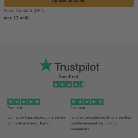
Ajouter au panier
Envoi standard (DPD)
mer. 12 août
Excellent
Excellent
Excellent
Ex
Bon rapport qualité prix, livraison en
rapidité d'execution et de livraison Bon
Au 
temps et en heure... Parfait
conditionnement des produits
po
commandés
ag
J'y