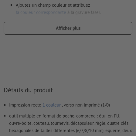
Ajoutez un champ couleur et attribuez
la couleur correspondante
à la gravure laser.
dénomination du champ couleur : „Laser“
Afficher plus
type de couleur : couleur à plat
valeur de couleur : à définir librement
Remarque : cette « couleur » sert uniquement à des fins de
production, il ne s’agit pas d’une gravure en couleur
Le PDF « prêt à l’impression » ne peut contenir que des
vecteurs ; les images et modèles JPEG ou TIFF ne
conviennent pas
Détails du produit
Vous trouverez de plus amples informations et conseils sur
Impression recto
1 couleur
, verso non imprimé (1/0)
les
données vectorielles
dans notre espace Aide / F.A.Q.
outil multiple en format de poche, comprend : étui en PU,
Nous ne vérifions pas les
fautes d'orthographe et de syntaxe
ouvre-boîte, couteau, tournevis, décapsuleur, règle, quatre clés
hexagonales de tailles différentes (6/7/8/10 mm), équerre, deux
Comment créer correctement des fichiers d'impression?