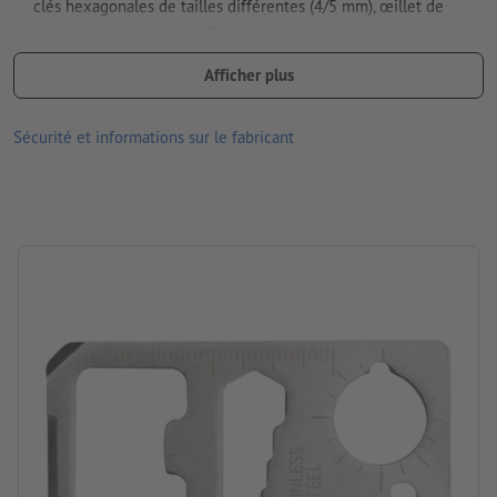
clés hexagonales de tailles différentes (4/5 mm), œillet de
suspension, scie, clé papillon
Veuillez noter que les couleurs ou la finition affichées à l’écran
Afficher plus
peuvent, en raison des conditions d’éclairage ou des réglages
de l’écran, être différentes des couleurs réelles du produit.
Sécurité et informations sur le fabricant
dimensions : 7,8 x 0,3 x 5,5 cm
Matériau : acier inoxydable
Emballage: étui
Traitement: Gravure laser
emplacement de la gravure: sur une face