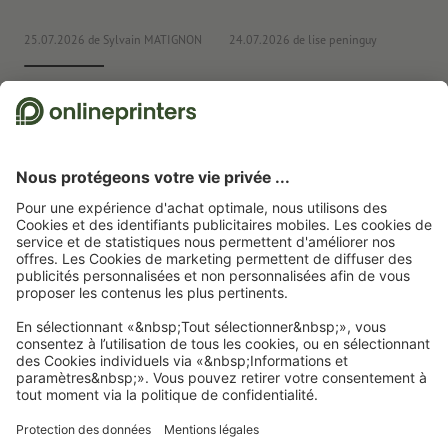
25.07.2026
de Sylvain MATIGNON
24.07.2026
de lise peninguy
22
Nous utilisons Trustpilot comme prestataire indépendant pour collecter des
évaluations. Vous trouverez
ici
les mesures prises par Trustpilot pour garantir
l'authenticité des évaluations.
Page d'accueil
Articles publicitaires
Technologie & outils
Couteaux de poche
& outils multifonctions
Uutil multiple Rovinj
Abonnez-vous à notre newsletter et profitez d'une remise de
15 %
À propos de nous