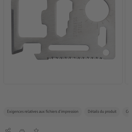
Exigences relatives aux fichiers d'impression
Détails du produit
Com
Partager
Ajouter à liste d'article
imprimer