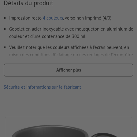
Détails du produit
Impression recto
4 couleurs
, verso non imprimé (4/0)
Gobelet en acier inoxydable avec mousqueton en aluminium de
couleur et d'une contenance de 300 ml
Veuillez noter que les couleurs affichées à l’écran peuvent, en
raison des conditions d’éclairage ou des réglages de l’écran, être
différentes des couleurs réelles du produit.
Afficher plus
Matériau : aluminium, acier inoxydable
dimensions : 9,2 x ø 7,5 cm
Sécurité et informations sur le fabricant
Emballage: carton
Contenance: 300 ml
Traitement: sublimation
Emplacement de marquage: sur le gobelet