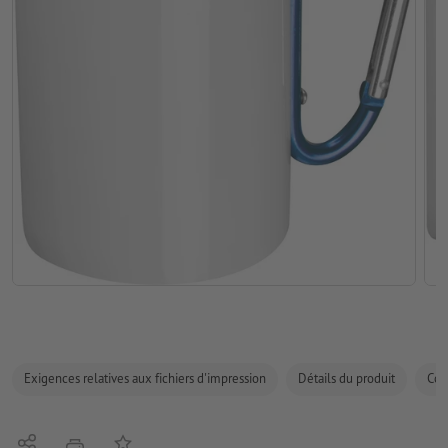
Exigences relatives aux fichiers d'impression
Détails du produit
Com
Partager
Ajouter à liste d'article
imprimer