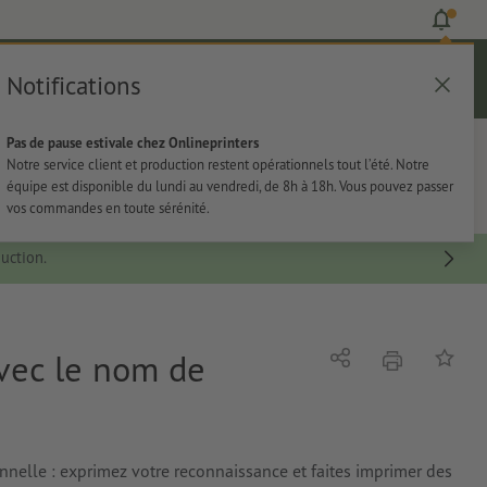
Notifications
Se connecter
Aide
Liste d'articles
Panier
Pas de pause estivale chez Onlineprinters
rie
Papeterie
Autocollants
Notre service client et production restent opérationnels tout l’été. Notre
équipe est disponible du lundi au vendredi, de 8h à 18h. Vous pouvez passer
vos commandes en toute sérénité.
uction.
avec le nom de
imprimer
Partager
Ajouter 
nelle : exprimez votre reconnaissance et faites imprimer des