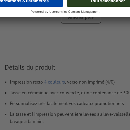
Nous ne vérifions pas les
fautes d'orthographe et de syntaxe
Afficher plus
Comment créer correctement des fichiers d'impression?
Détails du produit
Impression recto
4 couleurs
, verso non imprimé (4/0)
Tasse en céramique avec couvercle, d'une contenance de 300
Personnalisez très facilement vos cadeaux promotionnels
La tasse et l'impression peuvent être lavées au lave-vaissel
lavage à la main.