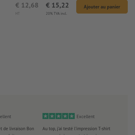
€ 12,68
€ 15,22
Ajouter au panier
HT
20% TVA incl.
ellent
Excellent
et de livraison Bon
Au top, j'ai testé l'impression T-shirt
l'in