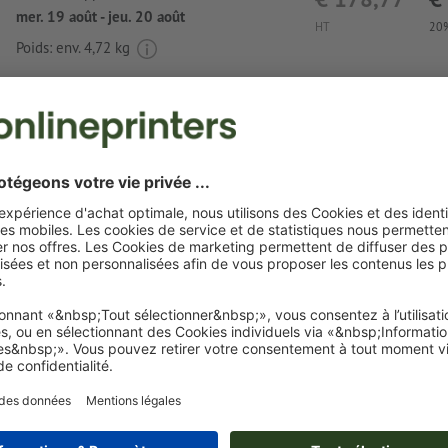
mer. 19 août - jeu. 20 août
HT
20%
Poids: env.
4,72 kg
Exigences relatives aux fichiers d'impressio
sublimation San Jose avec le nom de votre c
Format de données
: 18 x 5 cm
Particularités lors de la création des données d'impression :
Pour créer les données d’impression, veuillez utiliser notr
création en ligne
Attention : le nombre de noms doit correspondre au nom
produits commandés.
quadrichromie (CMJN) selon Euroscale