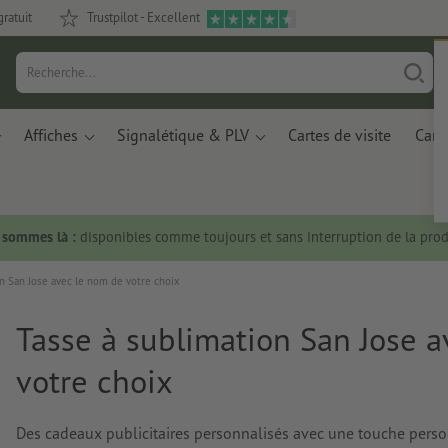
gratuit
Trustpilot - Excellent
Affiches
Signalétique & PLV
Cartes de visite
Carte
s sommes là :
disponibles comme toujours et sans interruption de la prod
n San Jose avec le nom de votre choix
Tasse à sublimation San Jose 
votre choix
Des cadeaux publicitaires personnalisés avec une touche person