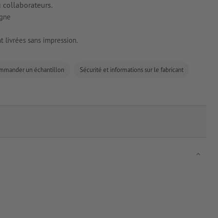
u collaborateurs.
igne
t livrées sans impression.
mmander un échantillon
Sécurité et informations sur le fabricant