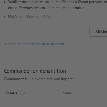
Veuillez noter que les couleurs affichées à l’écran peuvent, e
être différentes des couleurs réelles du produit.
Matériau : Céramique, liège
dimensions : 11 x ø 8,8 cm
Affiche
Emballage: carton
Contenance: 300 ml
Sécurité et informations sur le fabricant
Traitement: sublimation
Emplacement de marquage: sur tout le pourtour
Commander un échantillon
Commandez ici un exemplaire non imprimé.
Coloris
blanc