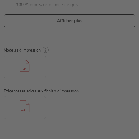
100 % noir, sans nuance de gris
N’utilisez pas d’effets comme des ombres, dégradés, trames,
Afficher plus
transparences, etc.
taille de la police : au moins 7 pt, ligne de la police la plus
fine 0,2 mm
Modèles d'impression
notre conseil :
pour une impression optimale, utilisez des
polices sérif, telles que Arial, Verdana ou Helvetica
distance entre motif et bord : 1 mm au minimum
épaisseur de ligne : au moins 1 pt (0,4 mm)
Exigences relatives aux fichiers d'impression
Résolution:
600 dpi
Comment créer correctement des fichiers d'impression?