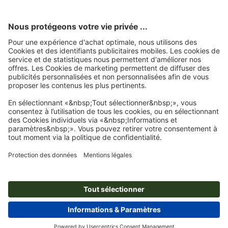
l'authenticité des évaluations.
Page d'accueil
Matériel bureau
Tampons
Tampon en bois
Tampon en bois
avec empreinte
Abonnez-vous à notre newsletter et profitez d'une remise de
15 %
À propos de nous
L'entreprise
Service
Presse
Modes de paiement
Blog
Emplois & carrière
Expédition
Tutoriels Photoshop
Modes de paiement