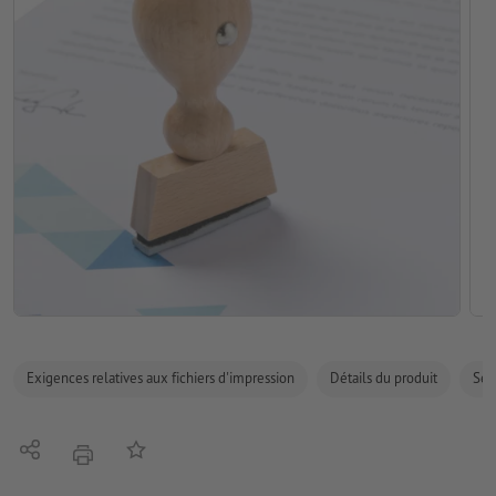
Exigences relatives aux fichiers d'impression
Détails du produit
Sécu
Partager
Ajouter à liste d'article
imprimer