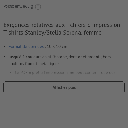
Poids: env.
865 g
Exigences relatives aux fichiers d'impression
T-shirts Stanley/Stella Serena, femme
Format de données
: 10 x 10 cm
Jusqu’à 4 couleurs aplat Pantone, dont or et argent ; hors
couleurs fluo et métalliques
Le PDF « prêt à l’impression » ne peut contenir que des
vecteurs ; les images et modèles JPEG ou TIFF ne
conviennent pas
Afficher plus
Vous trouverez de plus amples informations et conseils sur
les
données vectorielles
dans notre espace Aide / F.A.Q.
Veuillez tenir compte des points suivants pour obtenir un
résultat de broderie propre et de qualité :