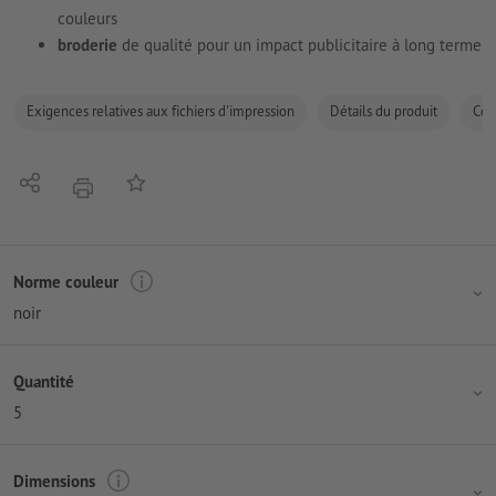
couleurs
broderie
de qualité pour un impact publicitaire à long terme
Exigences relatives aux fichiers d'impression
Détails du produit
Com
Partager
Ajouter à liste d'article
imprimer
Norme couleur
noir
Quantité
5
Dimensions