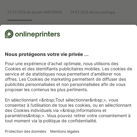
25.07.2026
de Sylvain MATIGNON
24.07.2026
de lise peninguy
22
Nous utilisons Trustpilot comme prestataire indépendant pour collecter des
évaluations. Vous trouverez
ici
les mesures prises par Trustpilot pour garantir
l'authenticité des évaluations.
Page d'accueil
Articles publicitaires
Bureau
Stylos, crayons et marqueurs
Surligneurs
Stylos-Duo en métal Getafe
Abonnez-vous à notre newsletter et profitez d'une remise de
15 %
À propos de nous