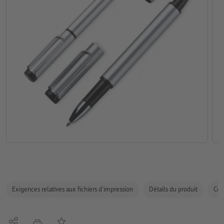
Exigences relatives aux fichiers d'impression
Détails du produit
Com
Partager
Ajouter à liste d'article
imprimer