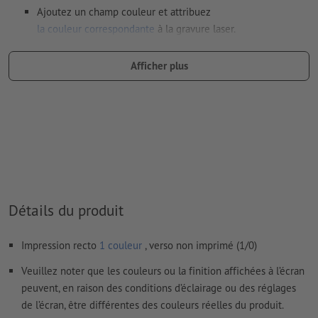
Ajoutez un champ couleur et attribuez
la couleur correspondante
à la gravure laser.
dénomination du champ couleur : „Laser“
Afficher plus
type de couleur : couleur à plat
valeur de couleur : à définir librement
Remarque : cette « couleur » sert uniquement à des fins de
production, il ne s’agit pas d’une gravure en couleur
Le PDF « prêt à l’impression » ne peut contenir que des
vecteurs ; les images et modèles JPEG ou TIFF ne
conviennent pas
Détails du produit
Vous trouverez de plus amples informations et conseils sur
Impression recto
1 couleur
, verso non imprimé (1/0)
les
données vectorielles
dans notre espace Aide / F.A.Q.
Veuillez noter que les couleurs ou la finition affichées à l’écran
Nous ne vérifions pas les
fautes d'orthographe et de syntaxe
peuvent, en raison des conditions d’éclairage ou des réglages
de l’écran, être différentes des couleurs réelles du produit.
Comment créer correctement des fichiers d'impression?