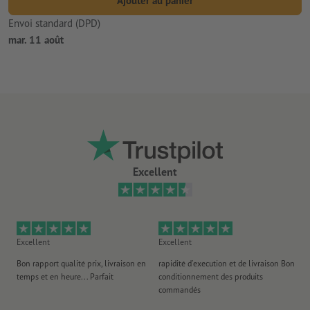
Ajouter au panier
Envoi standard (DPD)
mar. 11 août
Excellent
Excellent
Excellent
Ex
Bon rapport qualité prix, livraison en
rapidité d'execution et de livraison Bon
Au 
temps et en heure... Parfait
conditionnement des produits
po
commandés
ag
J'y