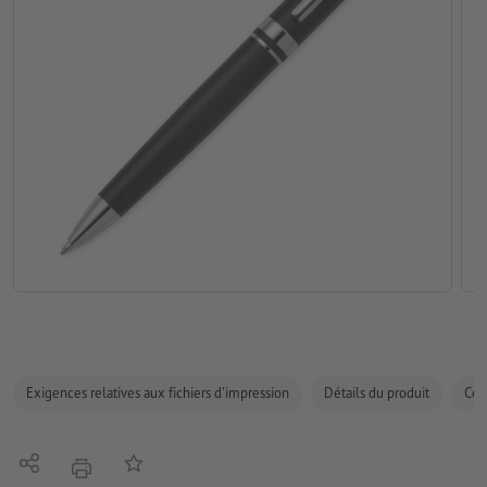
Exigences relatives aux fichiers d'impression
Détails du produit
Com
Partager
Ajouter à liste d'article
imprimer