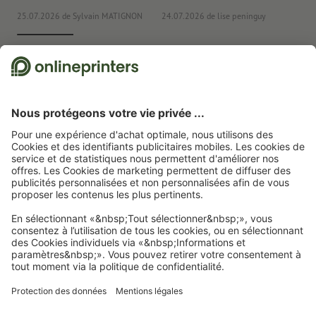
25.07.2026
de Sylvain MATIGNON
24.07.2026
de lise peninguy
22
Nous utilisons Trustpilot comme prestataire indépendant pour collecter des
évaluations. Vous trouverez
ici
les mesures prises par Trustpilot pour garantir
l'authenticité des évaluations.
Page d'accueil
Articles publicitaires
Bureau
Stylos, crayons et marqueurs
Stylos à bille en métal
Stylo métal Clayton
Abonnez-vous à notre newsletter et profitez d'une remise de
15 %
À propos de nous