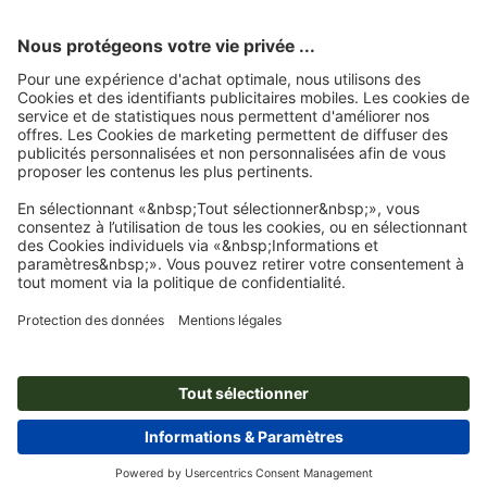
Page d'accueil
Autocollants
Autocollants Doming
Autocollants Doming, Ø
3,0 cm, 4/0
Abonnez-vous à notre newsletter et profitez d'une remise de
15 %
À propos de nous
L'entreprise
Service
Presse
Modes de paiement
Blog
Emplois & carrière
Expédition
Tutoriels Photoshop
Modes de paiement