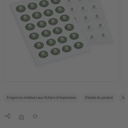
Exigences relatives aux fichiers d'impression
Détails du produit
Sécu
Partager
Ajouter à liste d'article
imprimer