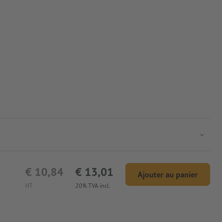
€ 10,84
€ 13,01
Ajouter au panier
HT
20% TVA incl.