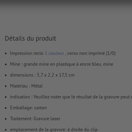
images et modèles JPEG ou TIFF ne conviennent pas
Vous trouverez de plus amples informations et conseils s
données vectorielles
dans notre espace Aide / F.A.Q.
Nous ne vérifions pas les
fautes d'orthographe et de syntaxe
Détails du produit
Comment créer correctement des fichiers d'impression?
Impression recto
1 couleur
, verso non imprimé (1/0)
Mine : grande mine en plastique à encre bleu, mine
dimensions : 5,7 x 2,2 x 17,5 cm
Matériau : Métal
indication : Veuillez noter que le résultat de la gravure peut 
Emballage: carton
Traitement: Gravure laser
emplacement de la gravure: à droite du clip