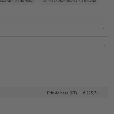
mmander un échantillon
Sécurité et informations sur le fabricant
Prix de base (HT)
€
225,74