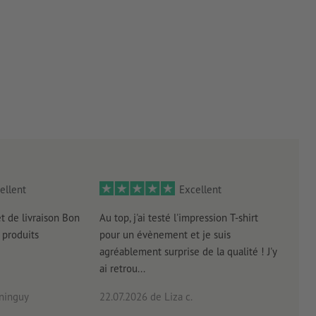
ellent
Excellent
et de livraison Bon
Au top, j'ai testé l'impression T-shirt
l'in
produits
pour un évènement et je suis
intui
agréablement surprise de la qualité ! J'y
réal
ai retrou...
arriv
ninguy
22.07.2026
de Liza c.
16.0