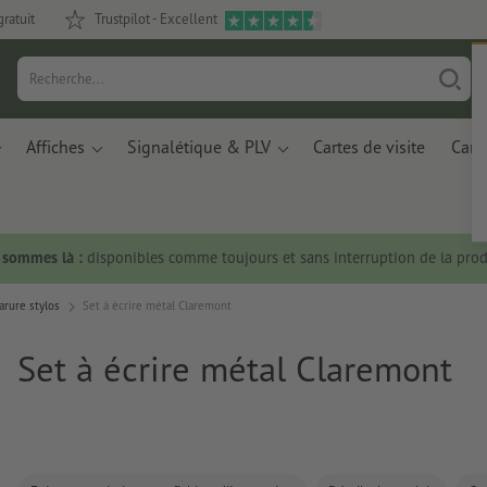
gratuit
Trustpilot - Excellent
Affiches
Signalétique & PLV
Cartes de visite
Carte
s sommes là :
disponibles comme toujours et sans interruption de la prod
arure stylos
Set à écrire métal Claremont
Set à écrire métal Claremont