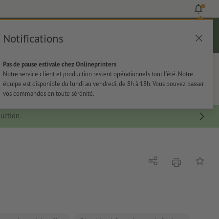
Notifications
Se connecter
Aide
Liste d'articles
Panier
Pas de pause estivale chez Onlineprinters
rie
Papeterie
Autocollants
Notre service client et production restent opérationnels tout l’été. Notre
équipe est disponible du lundi au vendredi, de 8h à 18h. Vous pouvez passer
vos commandes en toute sérénité.
uction.
imprimer
Partager
Ajouter 