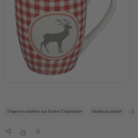
Exigences relatives aux fichiers d'impression
Détails du produit
Com
Partager
Ajouter à liste d'article
imprimer