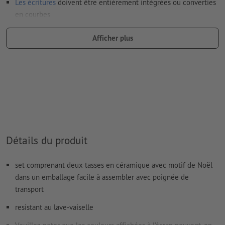
Les écritures
doivent être entièrement intégrées ou converties
en courbes
Mode couleur :
CMJN, FOGRA52 (PSO Uncoated v3 FOGRA52)
Afficher plus
pour les papiers non couchés
Nous ne vérifions pas les
fautes d'orthographe et de syntaxe
Nous ne vérifions pas les
réglages de surimpression
Les
commentaires
sont supprimés et ne seront ainsi pas
imprimés
Le contenu des
champs de formulaire
sera imprimé
Détails du produit
Comment créer correctement des fichiers d'impression?
set comprenant deux tasses en céramique avec motif de Noël
dans un emballage facile à assembler avec poignée de
transport
resistant au lave-vaiselle