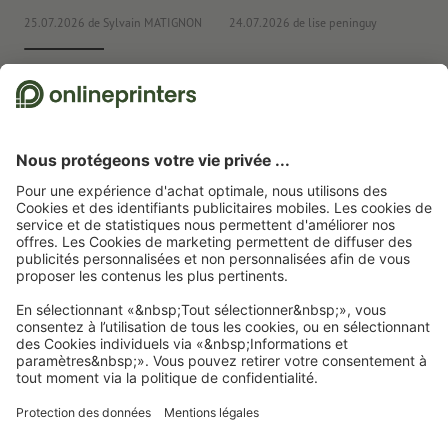
25.07.2026
de Sylvain MATIGNON
24.07.2026
de lise peninguy
22
Nous utilisons Trustpilot comme prestataire indépendant pour collecter des
évaluations. Vous trouverez
ici
les mesures prises par Trustpilot pour garantir
l'authenticité des évaluations.
Page d'accueil
Articles publicitaires
Maison
Tasses
Set de 2 tasses de
Noël Ankara
Abonnez-vous à notre newsletter et profitez d'une remise de
15 %
À propos de nous