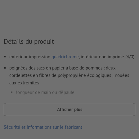
Détails du produit
extérieur impression
quadrichrome
, intérieur non imprimé (4/0)
poignées des sacs en papier à base de pommes : deux
cordelettes en fibres de polypropylène écologiques ; nouées
aux extrémités
longueur de main ou d'épaule
épaisseur du cordon : 6 mm ou 10 mm (avec rembourrage
Afficher plus
en coton extra doux)
coloris : crème
Sécurité et informations sur le fabricant
poignées des sacs en papier à base d’herbe : deux cordelettes