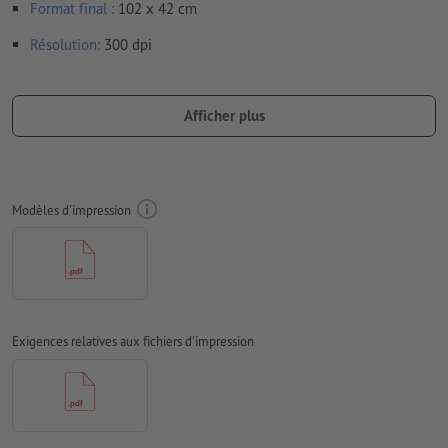
Format
final
: 102 x 42 cm
Résolution:
300 dpi
Prévoir 3 mm
de fond perdu
, placer les informations
importantes à une distance de min. 5 mm du format final
Afficher plus
Les polices de caractères
doivent être incorporées ou les textes
doivent être vectorisés
Mode couleur :
CMJN, FOGRA51 (PSO Coated v3)
Modèles d'impression
Nous ne vérifions pas les
fautes d'orthographe et de syntaxe
Nous ne vérifions pas les
réglages de surimpression
Les
commentaires
sont supprimés et ne seront ainsi pas
imprimés
Exigences relatives aux fichiers d'impression
Le contenu des
champs de formulaire
sera imprimé
Comment créer correctement des fichiers d'impression?