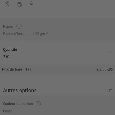
Partager
Ajouter à liste d'article
imprimer
Papier
Papier d'herbe de 200 g/m²
Quantité
250
Prix de base (HT)
€
1.597,85
Autres options
HT
Couleur du cordon
beige