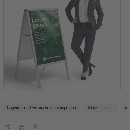
Exigences relatives aux fichiers d'impression
Détails du produit
Sécu
Partager
Ajouter à liste d'article
imprimer