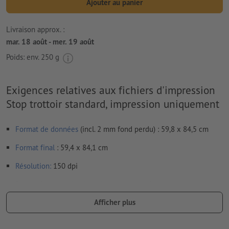
Ajouter au panier
Livraison approx. :
mar. 18 août - mer. 19 août
Poids: env.
250 g
Exigences relatives aux fichiers d'impression
Stop trottoir standard, impression uniquement
Format de données
(incl. 2 mm fond perdu) : 59,8 x 84,5 cm
Format
final
: 59,4 x 84,1 cm
Résolution:
150 dpi
Prévoir 2 mm
de fond perdu
, placer les informations
importantes à une distance de min. 4 mm du format final
Afficher plus
Les polices de caractères
doivent être incorporées ou les textes
doivent être vectorisés