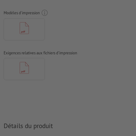
Mode couleur :
CMJN, FOGRA51 (PSO Coated v3)
Modèles d'impression
Nous ne vérifions pas les
fautes d'orthographe et de syntaxe
Nous ne vérifions pas les
réglages de surimpression
Les
commentaires
sont supprimés et ne seront ainsi pas
imprimés
Exigences relatives aux fichiers d'impression
Le contenu des
champs de formulaire
sera imprimé
Comment créer correctement des fichiers d'impression?
Détails du produit