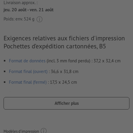
Livraison approx. :
jeu. 20 août - ven. 21 août
Poids: env.
524 g
Exigences relatives aux fichiers d'impression
Pochettes d’expédition cartonnées, B5
Format de données
(incl. 3 mm fond perdu) : 37,2 x 32,4 cm
Format final (ouvert)
: 36,6 x 31,8 cm
Format final (fermé)
: 17,5 x 24,5 cm
Particularités lors de la création des données d'impression :
des spécifications particulières s’appliquent pour les
Afficher plus
finitions
nous vous montrons
ici
comment créer une finition partielle
dans vos données d’impression avec InDesign
Modèles d'impression