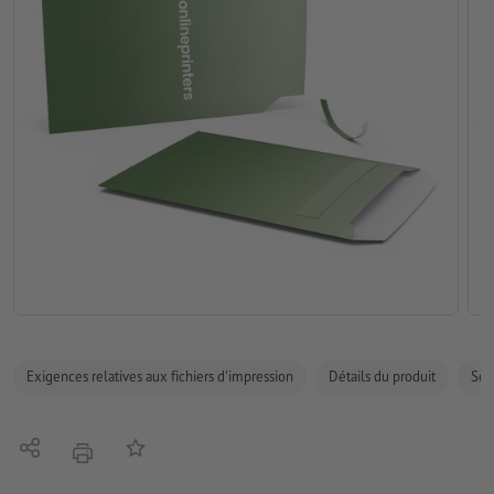
Exigences relatives aux fichiers d'impression
Détails du produit
Sécu
Partager
Ajouter à liste d'article
imprimer