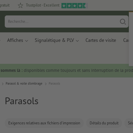
gratuit
Trustpilot - Excellent
Affiches
Signalétique & PLV
Cartes de visite
Carte
s sommes là :
disponibles comme toujours et sans interruption de la prod
Parasol & voile d'ombrage
Parasols
Parasols
Exigences relatives aux fichiers d'impression
Détails du produit
Séc