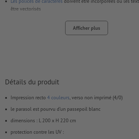
Les polices de caractères
doivent être incorporées ou les tex
être vectorisés
Mode couleur :
CMJN, FOGRA51 (PSO Coated v3) pour les pap
FOGRA52 (PSO Uncoated v3 FOGRA52) pour les papiers non
Afficher plus
Nous ne vérifions pas les
fautes d'orthographe et de syntaxe
Nous ne vérifions pas les
réglages de surimpression
Les
commentaires
sont supprimés et ne seront ainsi pas imp
Le contenu des
champs de formulaire
sera imprimé
Détails du produit
Comment créer correctement des fichiers d'impression?
Impression recto
4 couleurs
, verso non imprimé (4/0)
le parasol est pourvu d’un passepoil blanc
dimensions : L 200 x H 220 cm
protection contre les UV :