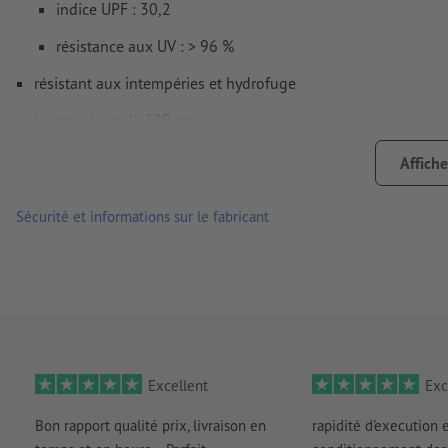
indice UPF : 30,2
résistance aux UV : > 96 %
résistant aux intempéries et hydrofuge
hauteur jusqu’à 220 cm
dimensions du tissu : 200 x 200 cm
Affiche
matériau du cadre : acier
Sécurité et informations sur le fabricant
Traitement: encre pigmentée base eau
Excellent
Exc
Bon rapport qualité prix, livraison en
rapidité d'execution 