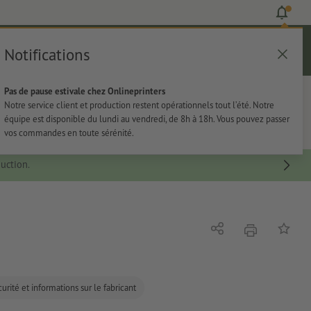
Notifications
Se connecter
Aide
Liste d'articles
Panier
Pas de pause estivale chez Onlineprinters
rie
Papeterie
Autocollants
Notre service client et production restent opérationnels tout l’été. Notre
équipe est disponible du lundi au vendredi, de 8h à 18h. Vous pouvez passer
vos commandes en toute sérénité.
uction.
imprimer
Partager
Ajouter 
urité et informations sur le fabricant