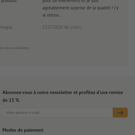
produits
pour un évènement et je suis
intui
agréablement surprise de la qualité ! J'y
réal
ai retrou...
arriv
ninguy
22.07.2026
de Liza c.
16.0
cité des évaluations.
Abonnez-vous à notre newsletter et profitez d'une remise
de 15 %
Modes de paiement