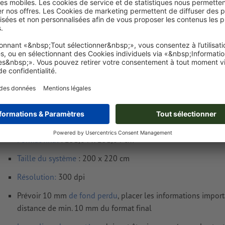
Livraison approx. :
€ 325,45
€
mer. 19 août - jeu. 20 août
HT
20%
Poids: env.
5 kg
Exigences relatives aux fichiers d'impressio
Format de données
(incl. 10 mm fond perdu) : 233,04 x 233
Format
final
: 231,04 x 231,04 cm
Taille du système
: 200 x 220 cm
Résolution:
300 dpi
Prévoir 10 mm
de fond perdu
, placer les informations impor
distance de min. 10 mm du format final