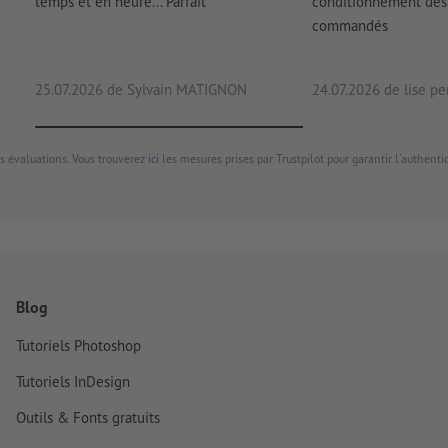
temps et en heure... Parfait
conditionnement des 
commandés
25.07.2026
de Sylvain MATIGNON
24.07.2026
de lise pe
s évaluations. Vous trouverez
ici
les mesures prises par Trustpilot pour garantir l'authenti
Blog
Tutoriels Photoshop
Tutoriels InDesign
Outils & Fonts gratuits