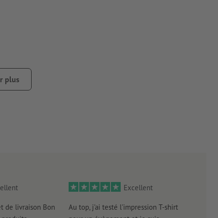
r plus
ellent
Excellent
et de livraison Bon
Au top, j'ai testé l'impression T-shirt
l'in