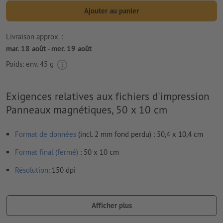
Ajouter au panier
Livraison approx. :
mar. 18 août - mer. 19 août
Poids: env.
45 g
Exigences relatives aux fichiers d'impression
Panneaux magnétiques, 50 x 10 cm
Format de données
(incl. 2 mm fond perdu) : 50,4 x 10,4 cm
Format final (fermé)
: 50 x 10 cm
Résolution:
150 dpi
Les polices de caractères
doivent être incorporées ou les textes
doivent être vectorisés
Afficher plus
Nous ne vérifions pas les
fautes d'orthographe et de syntaxe