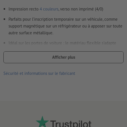
Impression recto
4 couleurs
, verso non imprimé (4/0)
Parfaits pour l’inscription temporaire sur un véhicule, comme
support magnétique sur un réfrigérateur ou à apposer sur toute
autre surface métallique.
Idéal sur les portes de voiture : le matériau flexible s'adapte
aux formes légèrement courbées.
Afficher plus
convient pour l’intérieur et l’extérieur
Propriétés du matériau :
Sécurité et informations sur le fabricant
recto (face imprimée) recouvert d’une couche PVC robuste
verso (face magnétique) recouvert d’un vernis UV mat; ceci
permet de protéger le support
épaisseur du matériau 900 µm (=0,9 mm), force d’adhérence
414 g/cm²
Veuillez tenir compte des instructions d’utilisation et