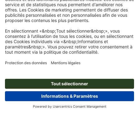
Page d'accueil
Panneaux/Pancartes
Panneaux magnétiques
Panneaux
magnétiques, 50 x 10 cm
Abonnez-vous à notre newsletter et profitez d'une remise de
15 %
À propos de nous
L'entreprise
Service
Presse
Modes de paiement
Blog
Emplois & carrière
Expédition
Tutoriels Photoshop
Modes de paiement
Protection de l'environnement
Réclamation
Tutoriels InDesign
Virement
Contact
France
Programme Premium
Outils & Fonts gratuits
FAQ
Marketing & Insights