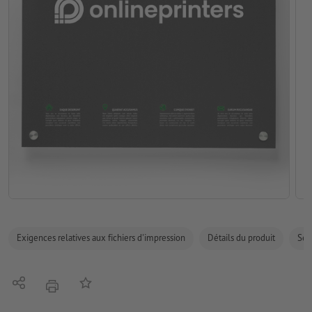
Exigences relatives aux fichiers d'impression
Détails du produit
Sécu
Partager
Ajouter à liste d'article
imprimer