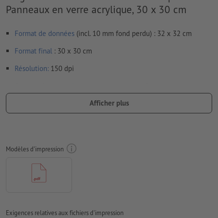
Panneaux en verre acrylique, 30 x 30 cm
Format de données
(incl. 10 mm fond perdu) : 32 x 32 cm
Format
final
: 30 x 30 cm
Résolution:
150 dpi
Prévoir 10 mm
de fond perdu
, placer les informations
importantes à une distance de min. 4 mm du format final
Afficher plus
Les polices de caractères
doivent être incorporées ou les textes
doivent être vectorisés
Mode couleur :
CMJN, FOGRA51 (PSO Coated v3) pour les
Modèles d'impression
papiers couchés
Nous ne vérifions pas les
fautes d'orthographe et de syntaxe
Nous ne vérifions pas les
réglages de surimpression
Les
commentaires
sont supprimés et ne seront ainsi pas
Exigences relatives aux fichiers d'impression