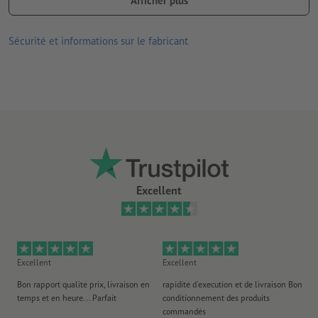
Afficher plus
un calcul au millimètre pour des prix justes
impression numérique de haute qualité avec des couleurs UV
Sécurité et informations sur le fabricant
convient pour l’intérieur et l’extérieur
Il ne peut être téléchargé qu’un seul motif par commande
d’impression.
Excellent
Excellent
Excellent
Ex
Bon rapport qualité prix, livraison en
rapidité d'execution et de livraison Bon
Au 
temps et en heure... Parfait
conditionnement des produits
po
commandés
ag