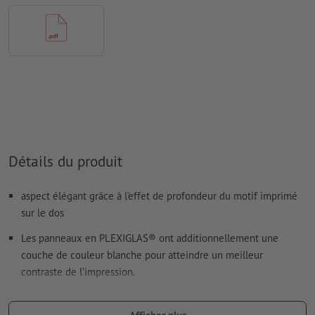
imprimés
Le contenu des
champs de formulaire
sera imprimé
Comment créer correctement des fichiers d'impression?
Détails du produit
aspect élégant grâce à l'effet de profondeur du motif imprimé
sur le dos
Les panneaux en PLEXIGLAS® ont additionnellement une
couche de couleur blanche pour atteindre un meilleur
contraste de l'impression.
La translucidité dépend, entre autres, du fond.