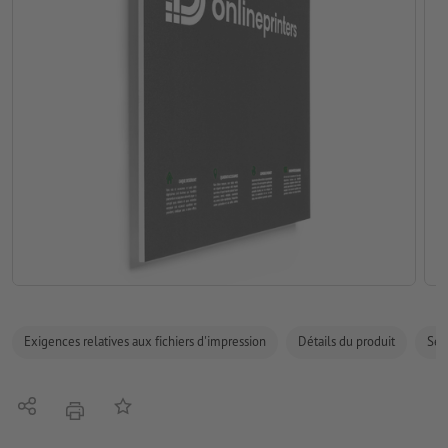
Exigences relatives aux fichiers d'impression
Détails du produit
Sécu
Partager
Ajouter à liste d'article
imprimer