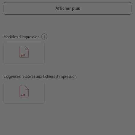
une
découpe du contour
dans les données d'impression
Afficher plus
Résolution:
150 dpi
Prévoir 10 mm
de fond perdu
, placer les informations
importantes à une distance de min. 4 mm du format final
Modèles d'impression
Les polices de caractères
doivent être incorporées ou les textes
doivent être vectorisés
Mode couleur :
CMJN, FOGRA51 (PSO Coated v3) pour les
papiers couchés
Exigences relatives aux fichiers d'impression
Nous ne vérifions pas les
fautes d'orthographe et de syntaxe
Nous ne vérifions pas les
réglages de surimpression
Les
commentaires
sont supprimés et ne seront ainsi pas
imprimés
Le contenu des
champs de formulaire
sera imprimé