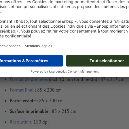
Livraison approx. :
€ 64,61
lun. 17 août - mar. 18 août
HT
Poids: env.
1,83 kg
Exigences relatives aux fichiers d'impressio
multiple Roll-up économique, réimpression, 
cm
Format de données
(incl. 10 mm fond perdu) : 87 x 217 cm
Format
final
: 85 x 200 cm
Partie visible :
85 x 200 cm
Surface imprimable
: 85 x 215 cm
Résolution:
150 dpi