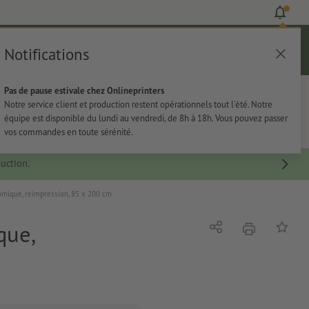
Notifications
Se connecter
Aide
Liste d'articles
Panier
Pas de pause estivale chez Onlineprinters
rie
Papeterie
Autocollants
Notre service client et production restent opérationnels tout l’été. Notre
équipe est disponible du lundi au vendredi, de 8h à 18h. Vous pouvez passer
vos commandes en toute sérénité.
uction.
omique, réimpression, 85 x 200 cm
que,
imprimer
Partager
Ajouter 