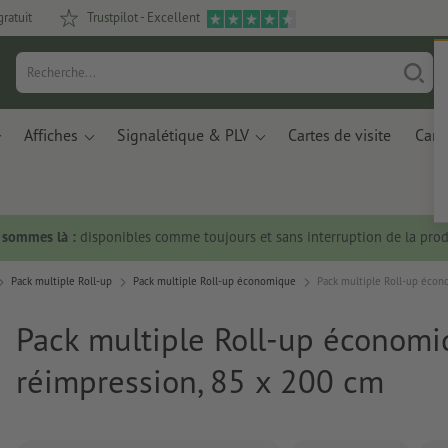
gratuit
Trustpilot - Excellent
Affiches
Signalétique & PLV
Cartes de visite
Carte
s sommes là :
disponibles comme toujours et sans interruption de la prod
Pack multiple Roll-up
Pack multiple Roll-up économique
Pack multiple Roll-up écon
Pack multiple Roll-up économi
réimpression, 85 x 200 cm