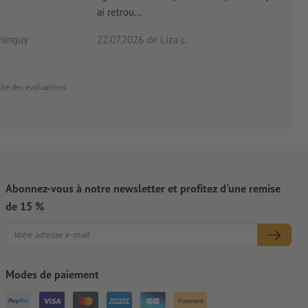
ai retrou...
arriv
ninguy
22.07.2026
de Liza c.
16.0
cité des évaluations.
Abonnez-vous à notre newsletter et profitez d'une remise
de 15 %
Modes de paiement
Virement