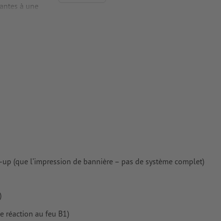
tantes à une
tes doivent
rimés
-up (que l’impression de bannière – pas de système complet)
)
de réaction au feu B1)