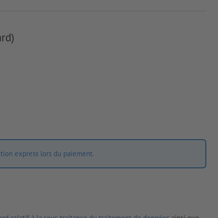
rd)
ition express lors du paiement.
rd relatif à la sous-traitance du traitement de données
ainsi que