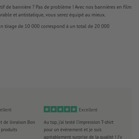
otif de bannière ? Pas de problème ! Avec nos bannières en film
urable et antistatique, vous serez équipé au mieux.
à un tirage de 10 000 correspond à un total de 20 000
ellent
Excellent
et de livraison Bon
Au top, j'ai testé l'impression T-shirt
l'in
produits
pour un évènement et je suis
intui
agréablement surprise de la qualité ! J'y
réal