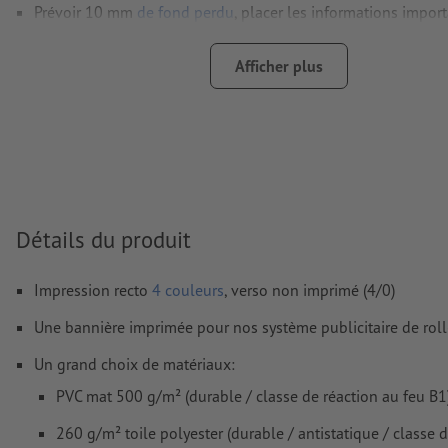
Prévoir 10 mm
de fond perdu
, placer les informations impor
distance de min. 10 mm du format final
Afficher plus
Les polices de caractères
doivent être incorporées ou les tex
être vectorisés
Mode couleur :
CMJN, FOGRA51 (PSO Coated v3)
Nous ne vérifions pas les
fautes d'orthographe et de syntaxe
Nous ne vérifions pas les
réglages de surimpression
Détails du produit
Les
commentaires
sont supprimés et ne seront ainsi pas imp
Le contenu des
champs de formulaire
sera imprimé
Impression recto
4 couleurs
, verso non imprimé (4/0)
Une bannière imprimée pour nos système publicitaire de roll
Comment créer correctement des fichiers d'impression?
Un grand choix de matériaux:
PVC mat 500 g/m² (durable / classe de réaction au feu B1
260 g/m² toile polyester (durable / antistatique / classe 