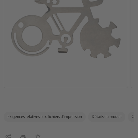
Exigences relatives aux fichiers d'impression
Détails du produit
Com
Partager
Ajouter à liste d'article
imprimer