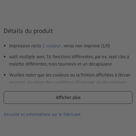
production, il ne s’agit pas d’une gravure en couleur
Le PDF « prêt à l’impression » ne peut contenir que des
vecteurs ; les images et modèles JPEG ou TIFF ne
conviennent pas
Détails du produit
Vous trouverez de plus amples informations et conseils sur
Impression recto
1 couleur
, verso non imprimé (1/0)
les
données vectorielles
dans notre espace Aide / F.A.Q.
outil multiple avec 16 fonctions différentes, par ex. sept clés à
Nous ne vérifions pas les
fautes d'orthographe et de syntaxe
molette différentes, trois tournevis et un décapsuleur
Comment créer correctement des fichiers d'impression?
Veuillez noter que les couleurs ou la finition affichées à l’écran
peuvent, en raison des conditions d’éclairage ou des réglages
de l’écran, être différentes des couleurs réelles du produit.
Afficher plus
dimensions : 10 x 5,9 x 0,2 cm
Matériau : acier inoxydable
Sécurité et informations sur le fabricant
Emballage: pochette en carton/papier
Traitement: Gravure laser