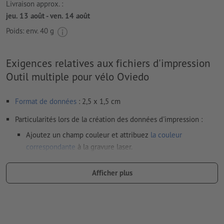
Livraison approx. :
jeu. 13 août - ven. 14 août
Poids: env.
40 g
Exigences relatives aux fichiers d'impression
Outil multiple pour vélo Oviedo
Format de données
: 2,5 x 1,5 cm
Particularités lors de la création des données d'impression :
Ajoutez un champ couleur et attribuez
la couleur
correspondante
à la gravure laser.
dénomination du champ couleur : „Laser“
Afficher plus
type de couleur : couleur à plat
valeur de couleur : à définir librement
Remarque : cette « couleur » sert uniquement à des fins de