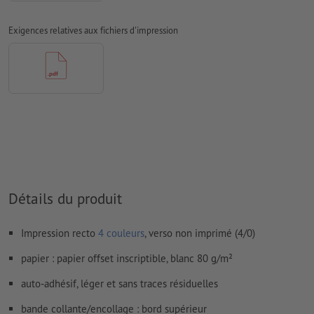
Nous ne vérifions pas les
réglages de surimpression
Exigences relatives aux fichiers d'impression
Les
commentaires
sont supprimés et ne seront ainsi pas
imprimés
Le contenu des
champs de formulaire
sera imprimé
Comment créer correctement des fichiers d'impression?
Détails du produit
Impression recto
4 couleurs
, verso non imprimé (4/0)
papier : papier offset inscriptible, blanc 80 g/m²
auto-adhésif, léger et sans traces résiduelles
bande collante/encollage : bord supérieur