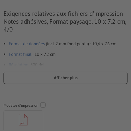
Exigences relatives aux fichiers d'impression
Notes adhésives, Format paysage, 10 x 7,2 cm,
4/0
Format de données
(incl. 2 mm fond perdu) : 10,4 x 7,6 cm
Format
final
: 10 x 7,2 cm
Résolution:
300 dpi
Prévoir 2 mm
de fond perdu
, placer les informations
Afficher plus
importantes à une distance de min. 4 mm du format final
Les polices de caractères
doivent être incorporées ou les textes
doivent être vectorisés
Modèles d'impression
Mode couleur :
CMJN, FOGRA52 (PSO Uncoated v3 FOGRA52)
pour les papiers non couchés
Nous ne vérifions pas les
fautes d'orthographe et de syntaxe