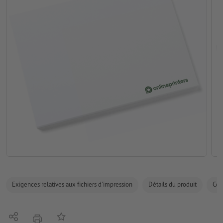
Exigences relatives aux fichiers d'impression
Détails du produit
Com
Partager
Ajouter à liste d'article
imprimer