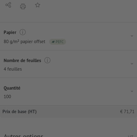
Partager
Ajouter à liste d'article
imprimer
Papier
80 g/m² papier offset
PEFC
Nombre de feuilles
4 feuilles
Quantité
100
Prix de base (HT)
€
71,71
Autres options