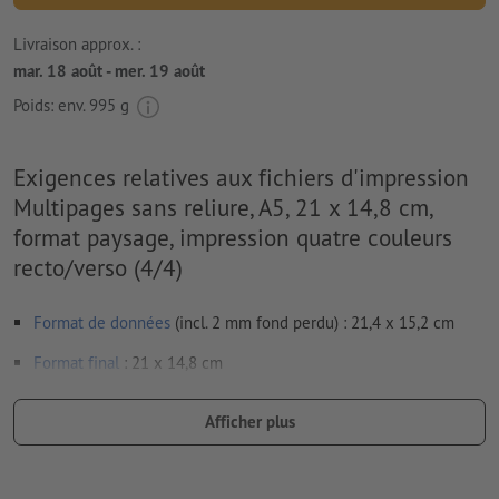
Livraison approx. :
mar. 18 août - mer. 19 août
Poids: env.
995 g
Exigences relatives aux fichiers d'impression
Multipages sans reliure, A5, 21 x 14,8 cm,
format paysage, impression quatre couleurs
recto/verso (4/4)
Format de données
(incl. 2 mm fond perdu) : 21,4 x 15,2 cm
Format
final
: 21 x 14,8 cm
Particularités lors de la création des données d'impression :
Afficher plus
Emplacement des pages: placer obligatoirement les pages
de manière consécutive et individuelle.