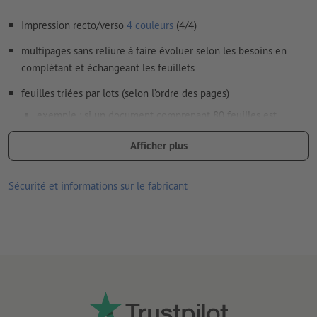
imprimés
Impression recto/verso
4 couleurs
(4/4)
Le contenu des
champs de formulaire
sera imprimé
multipages sans reliure à faire évoluer selon les besoins en
Comment créer correctement des fichiers d'impression?
complétant et échangeant les feuillets
feuilles triées par lots (selon l’ordre des pages)
exemple : si un document comprenant 80 feuilles est
commandé dans un tirage de 100 exemplaires, 100 lots
Afficher plus
comprenant chacun les feuilles 1 à 80 seront livrés.
option possible :
Sécurité et informations sur le fabricant
perforation (sur le bord supérieur de la feuille)
regroupement : par lot (à partir de 20 feuilles)
Remarque :
la perforation en option est réalisée conformément
à la norme DIN (ISO 838).