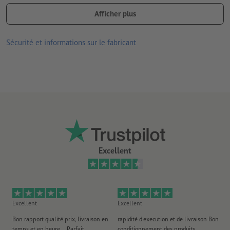
Couleur d’arrière plan des emballages : blanc
Afficher plus
Made in Germany
Stockage : lieu sec, protégé de la lumière, entre 14 °C et 20 °C
Sécurité et informations sur le fabricant
max., pas de rayonnement solaire direct. Ne pas conserver à
proximité directe d’une source de chaleur (par ex. chauffage).
durée de conservation : env. 6 mois dans des conditions de
stockage adaptées aux denrées alimentaires
Ingrédients chocolat au lait avec une teneur en cacao de 35 %
:
sucre, LAIT entier en poudre, beurre de cacao, pâte de cacao,
émulsifiant (lécithines de tournesol), extrait de vanille. Peut
contenir: NOISETTE, SOJA et SÉSAME. Cacao: 35% minimum.
Excellent
Val. nutr. chocolat au lait avec une teneur pour 100 g
: Energie
en kJ/kcal 2366/571, lipides 38 g, dont acides gras saturés 23 g,
glucides 46 g, dont sucre 46 g, protéines 8,3 g, sel 0,18 g.
Excellent
Excellent
Ex
Bon rapport qualité prix, livraison en
rapidité d'execution et de livraison Bon
Au 
temps et en heure... Parfait
conditionnement des produits
po