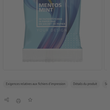
Exigences relatives aux fichiers d'impression
Détails du produit
Sécu
Partager
Ajouter à liste d'article
imprimer