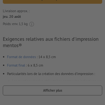
Livraison approx. :
jeu. 20 août
Poids: env.
1,5 kg
Exigences relatives aux fichiers d'impression
mentos®
Format de données
: 14 x 8,5 cm
Format
final
: 6 x 8,5 cm
Particularités lors de la création des données d'impression :
Les mentions légales obligatoires comme les indications sur
le contenu, la date de péremption et le fabricant /
Afficher plus
distributeur sont automatiquement ajoutées dans le cadre
du processus de production.
Veuillez prendre en compte les
zones indiquées dans la fiche technique et dans le modèle