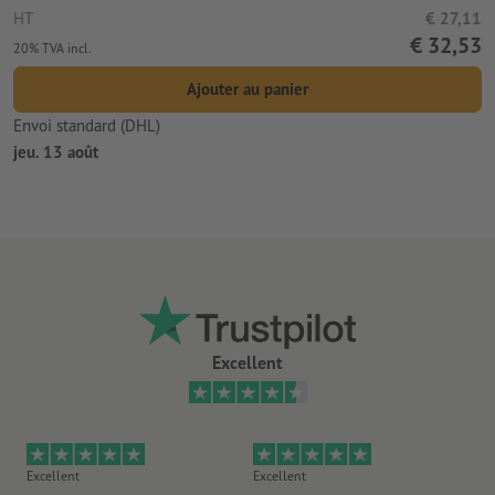
HT
€ 27,11
€ 32,53
20% TVA incl.
Ajouter au panier
Envoi standard (DHL)
jeu. 13 août
Excellent
Excellent
Excellent
Ex