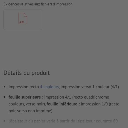
Exigences relatives aux fichiers d'impression
Les
commentaires
sont supprimés et ne seront ainsi pas
imprimés
Le contenu des
champs de formulaire
sera imprimé
Comment créer correctement des fichiers d'impression?
Détails du produit
Impression recto
4 couleurs
, impression verso 1 couleur (4/1)
feuille supérieure :
impression 4/1 (recto quadrichrome
couleurs, verso noir),
feuille inférieure :
impression 1/0 (recto
noir, verso non imprimé)
l'épaisseur du papier varie à partir de l'épaisseur courante 80
g/m² jusqu'à 86 g/m²