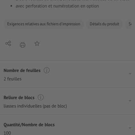
avec perforation et numérotation en option
Exigences relatives aux fichiers d'impression
Détails du produit
Sécu
Partager
Ajouter à liste d'article
imprimer
Nombre de feuilles
2 feuilles
Reliure de blocs
liasses individuelles (pas de bloc)
Quantité/Nombre de blocs
100