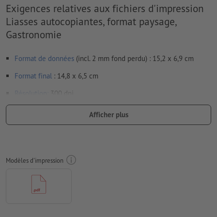
Exigences relatives aux fichiers d'impression
Liasses autocopiantes, format paysage,
Gastronomie
Format de données
(incl. 2 mm fond perdu) : 15,2 x 6,9 cm
Format
final
: 14,8 x 6,5 cm
Résolution:
300 dpi
Prévoir 2 mm
de fond perdu
, placer les informations
Afficher plus
importantes à une distance de min. 4 mm du format final
Les polices de caractères
doivent être incorporées ou les textes
doivent être vectorisés
Modèles d'impression
Mode couleur :
CMJN, FOGRA52 (PSO Uncoated v3 FOGRA52)
pour les papiers non couchés
Nous ne vérifions pas les
fautes d'orthographe et de syntaxe
Nous ne vérifions pas les
réglages de surimpression