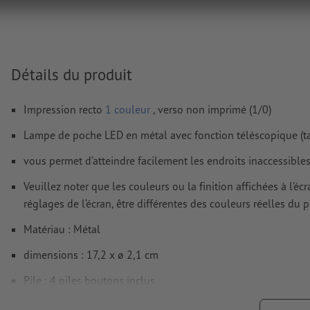
Vous trouverez de plus amples informations et conseils s
données vectorielles
dans notre espace Aide / F.A.Q.
Nous ne vérifions pas les
fautes d'orthographe et de syntaxe
Détails du produit
Comment créer correctement des fichiers d'impression?
Impression recto
1 couleur
, verso non imprimé (1/0)
Lampe de poche LED en métal avec fonction téléscopique (ta
vous permet d’atteindre facilement les endroits inaccessible
Veuillez noter que les couleurs ou la finition affichées à l’é
réglages de l’écran, être différentes des couleurs réelles du p
Matériau : Métal
dimensions : 17,2 x ø 2,1 cm
Pile : 4 piles boutons inclus
Emballage: carton