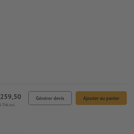
 259,50
Générer devis
Ajouter au panier
 TVA incl.