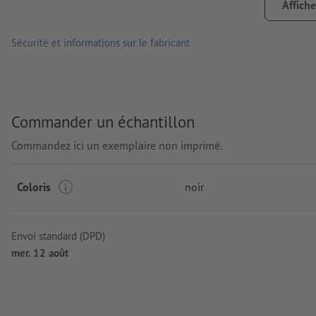
Affiche
Type de batterie: 4 piles boutons
Sécurité et informations sur le fabricant
Traitement: Gravure laser
emplacement de la gravure: sur la tige
Commander un échantillon
Commandez ici un exemplaire non imprimé.
Coloris
noir
Envoi standard (DPD)
mer. 12 août