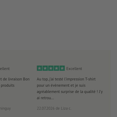
ellent
Excellent
et de livraison Bon
Au top, j'ai testé l'impression T-shirt
l'in
produits
pour un évènement et je suis
intui
agréablement surprise de la qualité ! J'y
réal
ai retrou...
arriv
ninguy
22.07.2026
de Liza c.
16.0