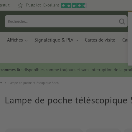
gratuit
Trustpilot - Excellent
Affiches
Signalétique & PLV
Cartes de visite
Carte
s sommes là :
disponibles comme toujours et sans interruption de la prod
rs
Lampe de poche téléscopique Sochi
Lampe de poche téléscopique 