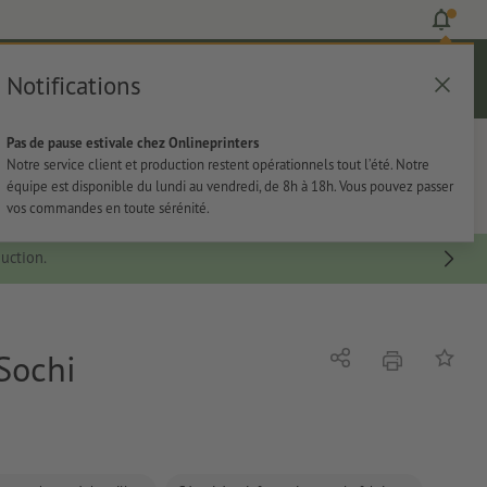
Notifications
Se connecter
Aide
Liste d'articles
Panier
Pas de pause estivale chez Onlineprinters
rie
Papeterie
Autocollants
Notre service client et production restent opérationnels tout l’été. Notre
équipe est disponible du lundi au vendredi, de 8h à 18h. Vous pouvez passer
vos commandes en toute sérénité.
uction.
Sochi
imprimer
Partager
Ajouter 