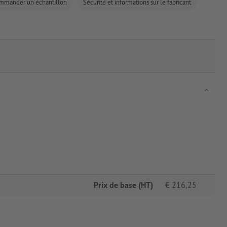
mmander un échantillon
Sécurité et informations sur le fabricant
Prix de base (HT)
€
216,25