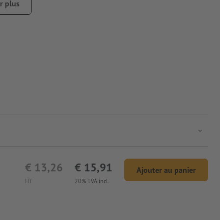
r plus
€ 13,26
€ 15,91
Ajouter au panier
HT
20% TVA incl.