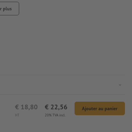
r plus
€ 18,80
€ 22,56
Ajouter au panier
HT
20% TVA incl.