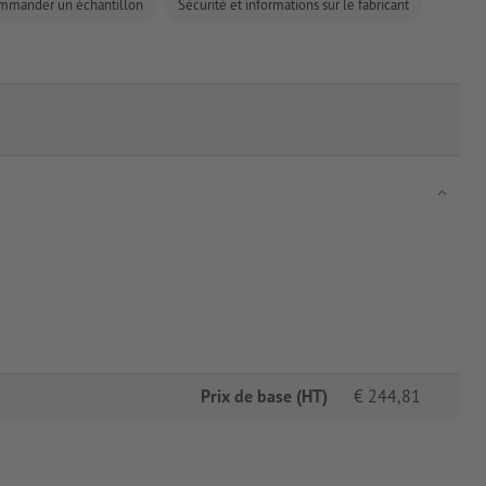
mmander un échantillon
Sécurité et informations sur le fabricant
Prix de base (HT)
€
244,81