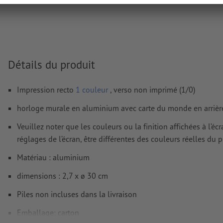
images et modèles JPEG ou TIFF ne conviennent pas
Vous trouverez de plus amples informations et conseils s
données vectorielles
dans notre espace Aide / F.A.Q.
Nous ne vérifions pas les
fautes d'orthographe et de syntaxe
Détails du produit
Comment créer correctement des fichiers d'impression?
Impression recto
1 couleur
, verso non imprimé (1/0)
horloge murale en aluminium avec carte du monde en arrièr
Veuillez noter que les couleurs ou la finition affichées à l’é
réglages de l’écran, être différentes des couleurs réelles du p
Matériau : aluminium
dimensions : 2,7 x ø 30 cm
Piles non incluses dans la livraison
Emballage: carton