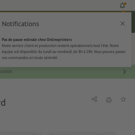
Notifications
Se connecter
Aide
Liste d'articles
Panier
Pas de pause estivale chez Onlineprinters
rie
Papeterie
Autocollants
Notre service client et production restent opérationnels tout l’été. Notre
équipe est disponible du lundi au vendredi, de 8h à 18h. Vous pouvez passer
vos commandes en toute sérénité.
uction.
rd
imprimer
Partager
Ajouter 