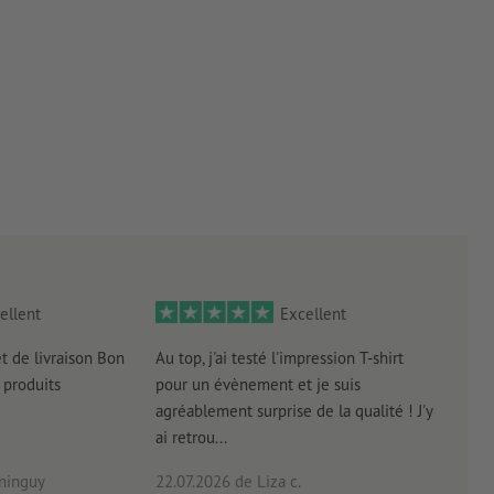
ellent
Excellent
et de livraison Bon
Au top, j'ai testé l'impression T-shirt
l'in
produits
pour un évènement et je suis
intui
agréablement surprise de la qualité ! J'y
réal
ai retrou...
arriv
ninguy
22.07.2026
de Liza c.
16.0