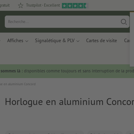
gratuit
Trustpilot - Excellent
Affiches
Signalétique & PLV
Cartes de visite
Carte
s sommes là :
disponibles comme toujours et sans interruption de la prod
ue en aluminium Concord
Horlogue en aluminium Conco