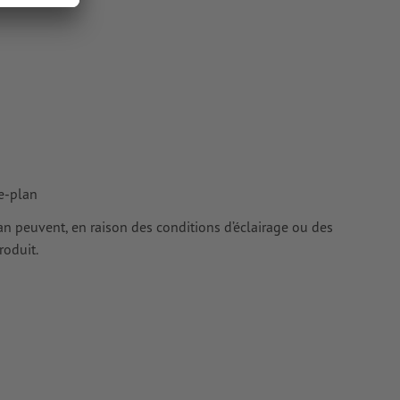
ur les
e-plan
cran peuvent, en raison des conditions d’éclairage ou des
roduit.