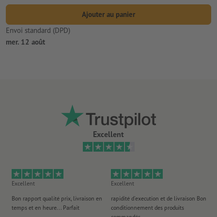
Ajouter au panier
Envoi standard (DPD)
mer. 12 août
Excellent
Excellent
Excellent
Ex
Bon rapport qualité prix, livraison en
rapidité d'execution et de livraison Bon
Au 
temps et en heure... Parfait
conditionnement des produits
po
commandés
ag