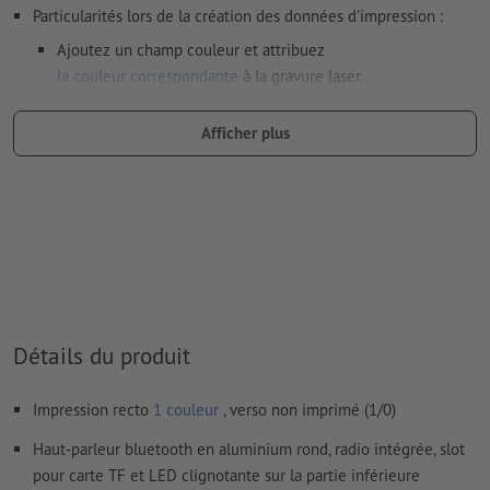
Particularités lors de la création des données d'impression :
Ajoutez un champ couleur et attribuez
la couleur correspondante
à la gravure laser.
dénomination du champ couleur : „Laser“
Afficher plus
type de couleur : couleur à plat
valeur de couleur : à définir librement
Remarque : cette « couleur » sert uniquement à des fins de
production, il ne s’agit pas d’une gravure en couleur
Le PDF « prêt à l’impression » ne peut contenir que des
vecteurs ; les images et modèles JPEG ou TIFF ne
conviennent pas
Détails du produit
Vous trouverez de plus amples informations et conseils sur
Impression recto
1 couleur
, verso non imprimé (1/0)
les
données vectorielles
dans notre espace Aide / F.A.Q.
Haut-parleur bluetooth en aluminium rond, radio intégrée, slot
Nous ne vérifions pas les
fautes d'orthographe et de syntaxe
pour carte TF et LED clignotante sur la partie inférieure