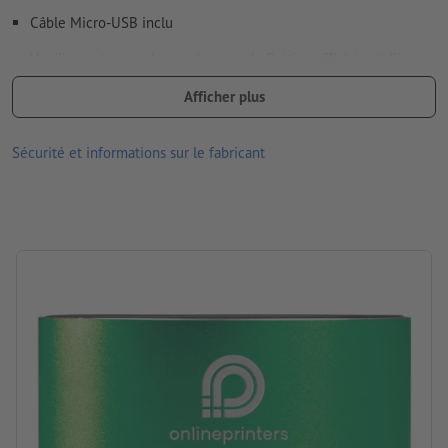
Comment créer correctement des fichiers d'impression?
Câble Micro-USB inclu
Veuillez noter que les couleurs ou la finition affichées à l’écran
peuvent, en raison des conditions d’éclairage ou des réglages
Afficher plus
de l’écran, être différentes des couleurs réelles du produit.
dimensions : 5 x ø 7 cm
Sécurité et informations sur le fabricant
Emballage: carton
Traitement: Gravure laser
emplacement de la gravure: sur le haute-parleur