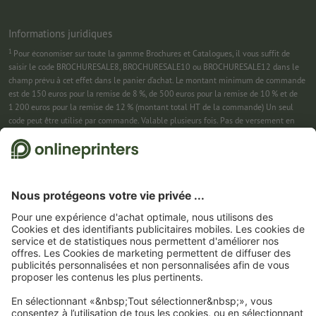
Informations juridiques
1
Pour économiser sur toute la gamme Brochures et Catalogues, il vous suffit de
saisir le code BROCHURESALE8, BROCHURESALE10 ou BROCHURESALE12 dans le
champ prévu à cet effet dans le panier d’achat. Le montant minimum de commande
est de 150 euros pour la remise de 8 %, de 500 euros pour la remise de 10 % et de
1 200 euros pour la remise de 12 % (montant total HT de la commande) Un seul
code peut être utilisé par commande. Valable plusieurs fois. Pas de versement en
espèces. Non cumulable avec d’autres offres. Cette offre est valable jusqu’au
31/08/2026 inclus.
2
Pour économiser sur une sélection de produits, il vous suffit de saisir le code
CALENDARS10-26 dans le champ prévu à cet effet dans le panier d’achat. Pas de
montant minimum pour la commande. Valable plusieurs fois. Pas de versement en
espèces. Non cumulable avec d’autres offres. Cette offre est valable jusqu’au
31/08/2026 inclus.
3
Dans un premier temps, nous vous enverrons un e-mail contenant un lien de
confirmation de votre inscription à la newsletter. Ce n’est qu’après avoir cliqué
dessus que vous recevrez votre code de remise et notre newsletter. Vous pouvez bien
entendu vous désinscrire à tout moment. Montant maximal de la remise : 150 € sur
le montant de la commande (HT). Valable une seule fois. Pas de montant minimum
pour la commande. Pas de versement en espèces. Offre non cumulable avec d’autres