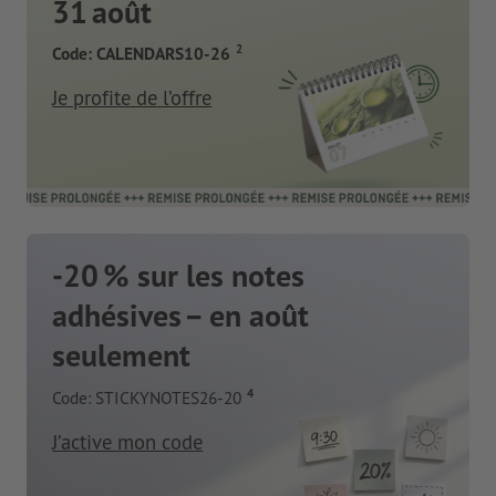
31 août
2
Code: CALENDARS10-26
Je profite de l’offre
-20 % sur les notes
adhésives – en août
seulement
4
Code: STICKYNOTES26-20
J’active mon code