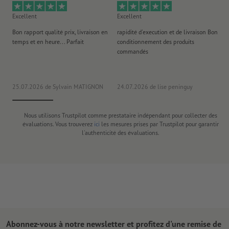
Excellent
Excellent
Ex
Bon rapport qualité prix, livraison en
rapidité d'execution et de livraison Bon
Au 
temps et en heure... Parfait
conditionnement des produits
po
commandés
ag
J'y
25.07.2026
de Sylvain MATIGNON
24.07.2026
de lise peninguy
22
Nous utilisons Trustpilot comme prestataire indépendant pour collecter des
évaluations. Vous trouverez
ici
les mesures prises par Trustpilot pour garantir
l'authenticité des évaluations.
Abonnez-vous à notre newsletter et profitez d'une remise de