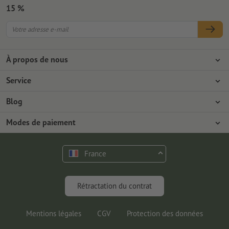
15 %
À propos de nous
L'entreprise
Service
Presse
Modes de paiement
Blog
Emplois & carrière
Expédition
Tutoriels Photoshop
Modes de paiement
Protection de l'environnement
Réclamation
Tutoriels InDesign
Virement
Contact
France
Programme Premium
Outils & Fonts gratuits
FAQ
Marketing & Insights
Rétractation du contrat
Mentions légales
CGV
Protection des données