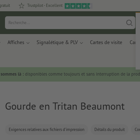
gratuit
Trustpilot - Excellent
Affiches
Signalétique & PLV
Cartes de visite
Carte
s sommes là :
disponibles comme toujours et sans interruption de la prod
Gourde en Tritan Beaumont
Exigences relatives aux fichiers d'impression
Détails du produit
Co