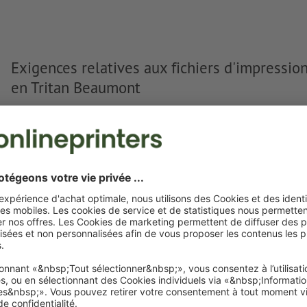
Exigences relatives aux fichiers d'impressio
en Tritan Beaumont
Format de données
: 12 x 12 cm
Particularités lors de la création des données d'impression :
le produit peut être imprimé avec une
couleur spéciale
(c
Pantone FORMULA GUIDE Uncoated, sauf couleurs métalli
en cas de
couleur blanche
, le support peut transparaître 
imprimé
Le PDF « prêt à l’impression » ne peut contenir que des ve
images et modèles JPEG ou TIFF ne conviennent pas
Vous trouverez de plus amples informations et conseils s
Afficher plus