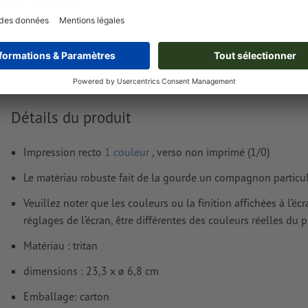
données vectorielles
dans notre espace Aide / F.A.Q.
Nous ne vérifions pas les
fautes d'orthographe et de syntaxe
Comment créer correctement des fichiers d'impression?
Détails du produit
Impression recto
1 couleur
, verso non imprimé (1/0)
Le matériau robuste fait de la gourde un compagnon particu
Veuillez noter que les couleurs ou la finition affichées à l’é
réglages de l’écran, être différentes des couleurs réelles du p
Matériau : tritan
dimensions : 23,3 x ø 6,8 cm
Emballage: carton