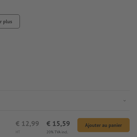
r plus
€ 12,99
€ 15,59
Ajouter au panier
HT
20% TVA incl.