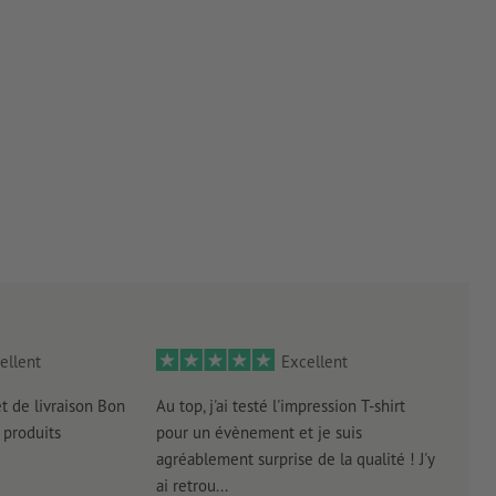
ellent
Excellent
et de livraison Bon
Au top, j'ai testé l'impression T-shirt
l'in
produits
pour un évènement et je suis
intui
agréablement surprise de la qualité ! J'y
réal
ai retrou...
arriv