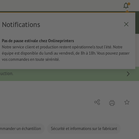
Notifications
Se connecter
Aide
Liste d'articles
Panier
Pas de pause estivale chez Onlineprinters
rie
Papeterie
Autocollants
Notre service client et production restent opérationnels tout l’été. Notre
équipe est disponible du lundi au vendredi, de 8h à 18h. Vous pouvez passer
vos commandes en toute sérénité.
uction.
imprimer
Partager
Ajouter 
mmander un échantillon
Sécurité et informations sur le fabricant