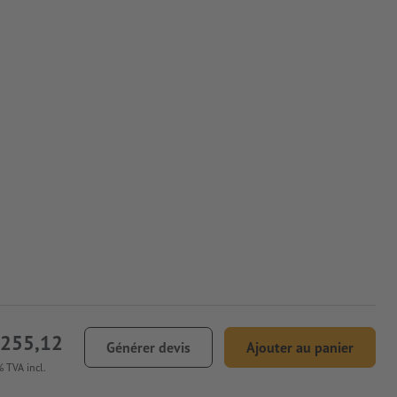
 255,12
Générer devis
Ajouter au panier
 TVA incl.