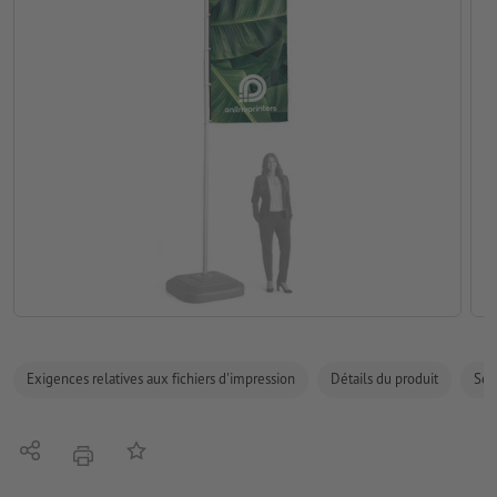
Exigences relatives aux fichiers d'impression
Détails du produit
Sécu
Partager
Ajouter à liste d'article
imprimer