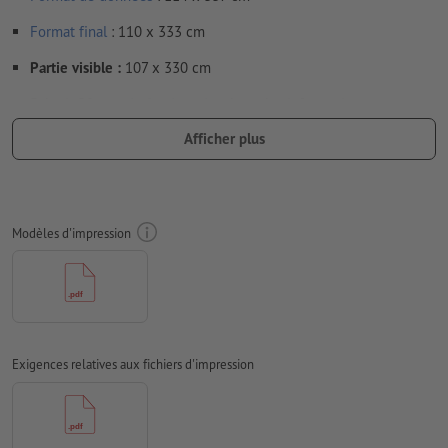
Format
final
: 110 x 333 cm
Partie visible :
107 x 330 cm
Prévoir 20 mm
de fond perdu
, placer les informations
importantes à une distance de min. 40 mm du format final
Afficher plus
Résolution:
150 dpi
Les polices de caractères
doivent être incorporées ou les textes
doivent être vectorisés
Modèles d'impression
Mode couleur :
CMJN, FOGRA51 (PSO Coated v3)
Nous ne vérifions pas les
fautes d'orthographe et de syntaxe
Nous ne vérifions pas les
réglages de surimpression
Exigences relatives aux fichiers d'impression
Les
commentaires
sont supprimés et ne seront ainsi pas
imprimés
Le contenu des
champs de formulaire
sera imprimé