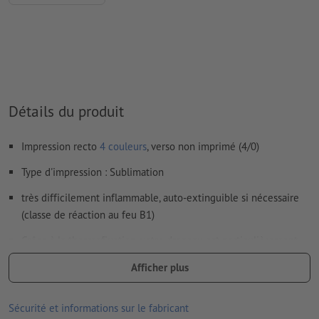
Comment créer correctement des fichiers d'impression?
Détails du produit
Impression recto
4 couleurs
, verso non imprimé (4/0)
Type d'impression : Sublimation
très difficilement inflammable, auto-extinguible si nécessaire
(classe de réaction au feu B1)
Grâce à la thermofixation, votre drapeau est particulièrement
résistant, lavable, et repassable
Afficher plus
Galon de renfort disponible en noir ou blanc
Sécurité et informations sur le fabricant
ourlet périphérique pour une plus grande durabilité