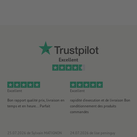
30 mm de sangle sur le côté du mât et de potence
Indication : le matériel est légèrement translucide.
Il ne peut être téléchargé qu’un seul motif par commande
d’impression.
Excellent
Excellent
Excellent
Ex
Bon rapport qualité prix, livraison en
rapidité d'execution et de livraison Bon
Au 
temps et en heure... Parfait
conditionnement des produits
po
commandés
ag
J'y
25.07.2026
de Sylvain MATIGNON
24.07.2026
de lise peninguy
22