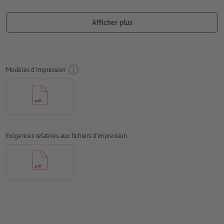
Les données d’impression peuvent être créées au format
portrait ou au format paysage. Veuillez modifier vos
Afficher plus
données d’impression en conséquence.
afin que le motif n’apparaisse pas à l’envers dans le produit
d'impression fini, veuillez tenir compte du
sens de lecture
dans les données d’impression
Modèles d'impression
Résolution:
300 dpi
Prévoir 2 mm
de fond perdu
, placer les informations
importantes à une distance de min. 4 mm du format final
Les polices de caractères
doivent être incorporées ou les textes
Exigences relatives aux fichiers d'impression
doivent être vectorisés
Mode couleur :
CMJN, FOGRA51 (PSO Coated v3) pour les
papiers couchés, FOGRA52 (PSO Uncoated v3 FOGRA52) pour
les papiers non couchés
Nous ne vérifions pas les
fautes d'orthographe et de syntaxe