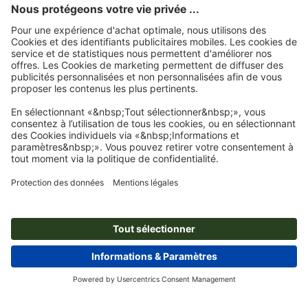
Page d'accueil
Flyers
Flyers, impression recto/verso
Flyers
Abonnez-vous à notre newsletter et profitez d'une remise de
15 %
À propos de nous
L'entreprise
Service
Presse
Modes de paiement
Blog
Emplois & carrière
Expédition
Tutoriels Photoshop
Modes de paiement
Protection de l'environnement
Réclamation
Tutoriels InDesign
Virement