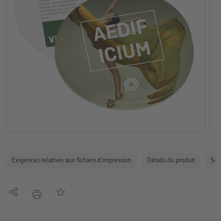
Exigences relatives aux fichiers d'impression
Détails du produit
Sécu
Partager
Ajouter à liste d'article
imprimer