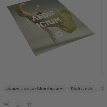
Exigences relatives aux fichiers d'impression
Détails du produit
Sécu
Partager
Ajouter à liste d'article
imprimer