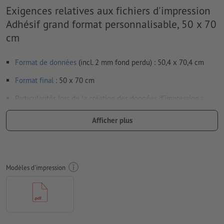
Exigences relatives aux fichiers d'impression
Adhésif grand format personnalisable, 50 x 70
cm
Format de données
(incl. 2 mm fond perdu) : 50,4 x 70,4 cm
Format
final
: 50 x 70 cm
Particularités lors de la création des données d'impression :
pour obtenir une découpe du contour en option, il faut créer
Afficher plus
une
découpe du contour
dans les données d'impression
Attention : pour des raisons techniques, aucune découpe de
contour ne peut être placée dans une autre découpe de
contour existante.
Modèles d'impression
En cas d’autocollants/films transparents, veuillez noter :
plus la couleur d’impression est claire, plus le film
apparaît transparent